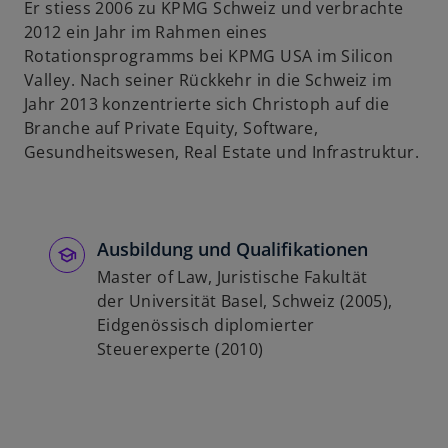
Er stiess 2006 zu KPMG Schweiz und verbrachte
u
2012 ein Jahr im Rahmen eines
e
Rotationsprogramms bei KPMG USA im Silicon
n
Valley. Nach seiner Rückkehr in die Schweiz im
R
Jahr 2013 konzentrierte sich Christoph auf die
e
Branche auf Private Equity, Software,
g
Gesundheitswesen, Real Estate und Infrastruktur.
i
s
t
e
Ausbildung und Qualifikationen
r
Master of Law, Juristische Fakultät
k
der Universität Basel, Schweiz (2005),
a
Eidgenössisch diplomierter
r
Steuerexperte (2010)
t
e
g
e