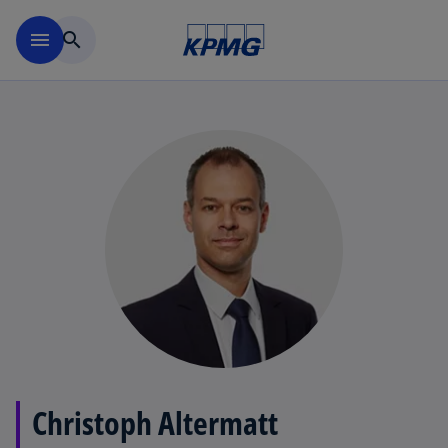
Navigation überspringen
menu
search
Christoph Altermatt