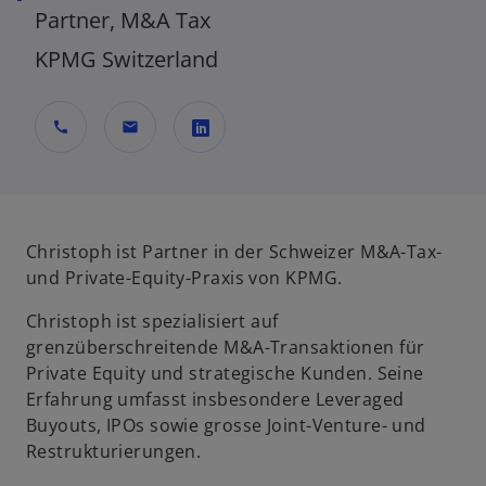
Partner, M&A Tax
KPMG Switzerland
call
mail
w
i
r
d
Christoph ist Partner in der Schweizer M&A-Tax-
i
und Private-Equity-Praxis von KPMG.
n
Christoph ist spezialisiert auf
e
grenzüberschreitende M&A-Transaktionen für
i
Private Equity und strategische Kunden. Seine
n
Erfahrung umfasst insbesondere Leveraged
e
Buyouts, IPOs sowie grosse Joint-Venture- und
r
Restrukturierungen.
n
e