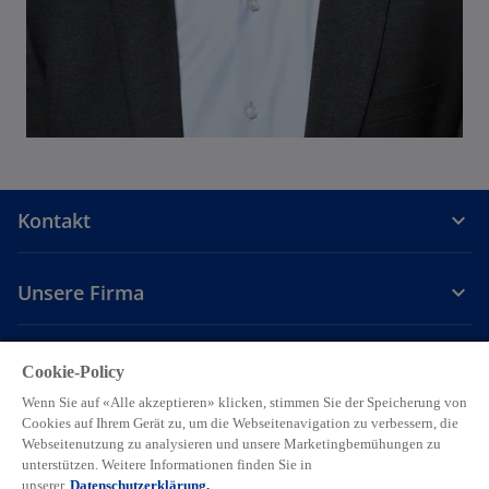
Kontakt
Unsere Firma
Karriere
Cookie-Policy
Wenn Sie auf «Alle akzeptieren» klicken, stimmen Sie der Speicherung von
w
w
w
w
w
Cookies auf Ihrem Gerät zu, um die Webseitenavigation zu verbessern, die
i
i
i
i
i
Webseitenutzung zu analysieren und unsere Marketingbemühungen zu
Legal
r
Privacy
r
Accessibility
r
Hilfe
r
r
unterstützen. Weitere Informationen finden Sie in
d
d
d
d
d
unserer
Datenschutzerklärung.