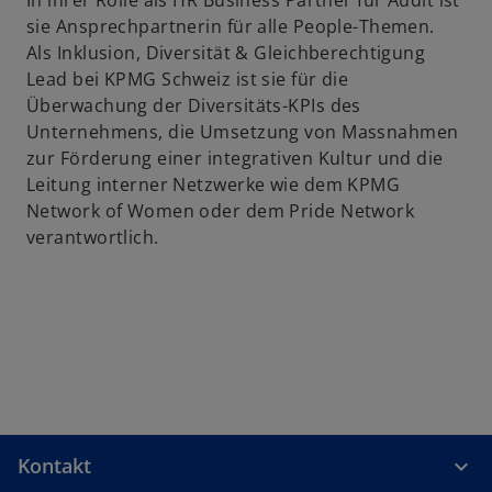
In ihrer Rolle als HR Business Partner für Audit ist
r
sie Ansprechpartnerin für alle People-Themen.
n
Als Inklusion, Diversität & Gleichberechtigung
e
Lead bei KPMG Schweiz ist sie für die
u
Überwachung der Diversitäts-KPIs des
e
Unternehmens, die Umsetzung von Massnahmen
n
zur Förderung einer integrativen Kultur und die
R
Leitung interner Netzwerke wie dem KPMG
e
Network of Women oder dem Pride Network
g
verantwortlich.
i
s
t
e
r
k
a
r
t
Kontakt
e