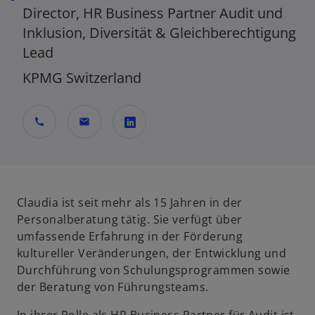
Director, HR Business Partner Audit und
Inklusion, Diversität & Gleichberechtigung
Lead
KPMG Switzerland
call
mail
w
i
r
d
Claudia ist seit mehr als 15 Jahren in der
i
Personalberatung tätig. Sie verfügt über
n
umfassende Erfahrung in der Förderung
e
kultureller Veränderungen, der Entwicklung und
i
Durchführung von Schulungsprogrammen sowie
n
der Beratung von Führungsteams.
e