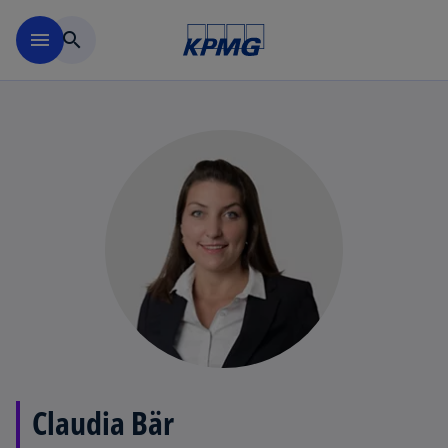
Navigation überspringen
menu
search
Claudia Bär