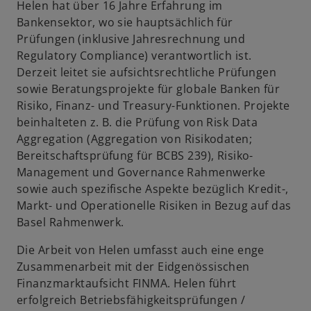
Helen hat über 16 Jahre Erfahrung im
u
Bankensektor, wo sie hauptsächlich für
e
Prüfungen (inklusive Jahresrechnung und
n
Regulatory Compliance) verantwortlich ist.
R
Derzeit leitet sie aufsichtsrechtliche Prüfungen
e
sowie Beratungsprojekte für globale Banken für
g
Risiko, Finanz- und Treasury-Funktionen. Projekte
i
beinhalteten z. B. die Prüfung von Risk Data
s
Aggregation (Aggregation von Risikodaten;
t
Bereitschaftsprüfung für BCBS 239), Risiko-
e
Management und Governance Rahmenwerke
r
sowie auch spezifische Aspekte bezüglich Kredit-,
k
Markt- und Operationelle Risiken in Bezug auf das
a
Basel Rahmenwerk.
r
t
Die Arbeit von Helen umfasst auch eine enge
e
Zusammenarbeit mit der Eidgenössischen
g
Finanzmarktaufsicht FINMA. Helen führt
e
erfolgreich Betriebsfähigkeitsprüfungen /