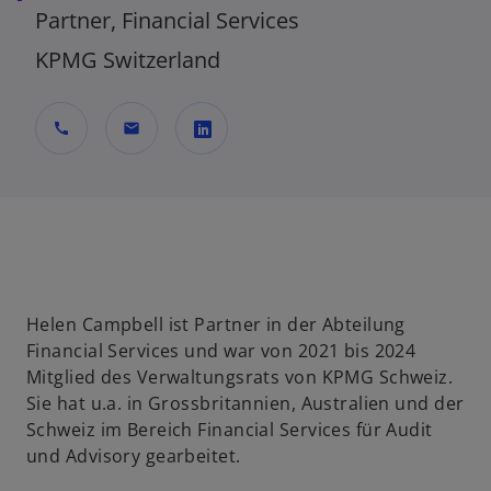
Partner, Financial Services
KPMG Switzerland
call
mail
w
i
r
d
i
n
Helen Campbell ist Partner in der Abteilung
e
Financial Services und war von 2021 bis 2024
i
Mitglied des Verwaltungsrats von KPMG Schweiz.
n
Sie hat u.a. in Grossbritannien, Australien und der
e
Schweiz im Bereich Financial Services für Audit
r
und Advisory gearbeitet.
n
e