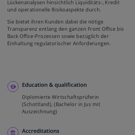
ö
Lückenanalysen hinsichtlich Liquiditäts-, Kredit
f
und operationelle Risikoaspekte durch.
f
Sie bietet ihren Kunden dabei die nötige
n
Transparenz entlang den ganzen Front Office bis
e
Back Office-Prozessen sowie bezüglich der
t
Einhaltung regulatorischer Anforderungen.
Education & qualification
Diplomierte Wirtschaftsprüferin
(Schottland), (Bachelor in Jus mit
Auszeichnung)
Accreditations