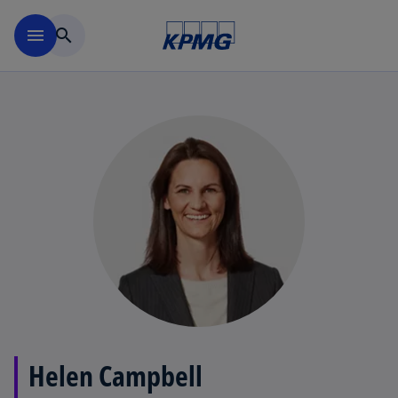
Navigation überspringen
menu
search
Helen Campbell