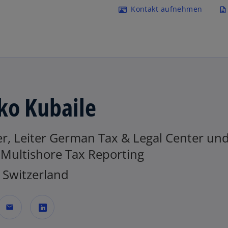
Navigation überspringen
Kontakt aufnehmen
contact_mail
description
ko Kubaile
er, Leiter German Tax & Legal Center un
 Multishore Tax Reporting
Switzerland
mail