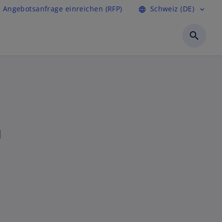
Angebotsanfrage einreichen (RFP)
Schweiz (DE)
language
expand_more
search
d