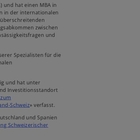
i
s) und hat einen MBA in
s
n in der internationalen
t
züberschreitenden
e
ungsabkommen zwischen
r
nsässigkeitsfragen und
k
a
erer Spezialisten für die
r
onalen
t
e
g
tig und hat unter
e
nd Investitionsstandort
ö
 zum
f
w
and-Schweiz
» verfasst.
f
i
n
eutschland und Spanien
r
e
ung Schweizerischer
d
t
i