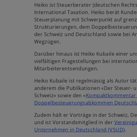
Heiko ist Steuerberater (deutschen Recht
International Taxation. Heiko berät Kunde
Steuerplanung mit Schwerpunkt auf gren
Strukturierungen, dem Doppelbesteuer
der Schweiz und Deutschland sowie bei A
Wegzügen.
Darüber hinaus ist Heiko Kubaile einer uns
vielfältigen Fragestellungen bei internati
Mitarbeiterentsendungen.
Heiko Kubaile ist regelmässig als Autor tä
anderem die Publikationen «Der Steuer- u
Schweiz» sowie den «
Kompaktkommentar
Doppelbesteuerungsabkommen Deutschl
Zudem hält er Vorträge in der Schweiz, D
und ist Vorstandsmitglied in der
Vereinig
w
Unternehmen in Deutschland (VSUD)
.
i