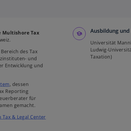
w
i
r
d
i
Ausbildung und 
e
Multishore Tax
n
weiz.
e
Universität Mannh
i
Ludwig-Universitä
 Bereich des Tax
n
Taxation)
zinstituten- und
e
er Entwicklung und
r
n
stem
, dessen
e
ax Reporting
u
teuerberater für
e
 Namen gemacht.
n
R
 Tax & Legal Center
e
g