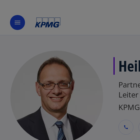
menu
Hei
Partn
Leiter
KPMG 
call