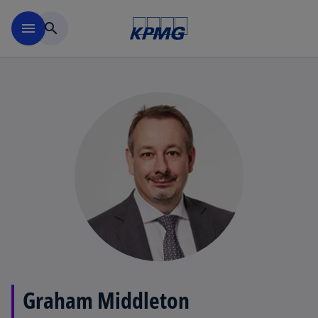
Navigation überspringen
menu
search
Graham Middleton