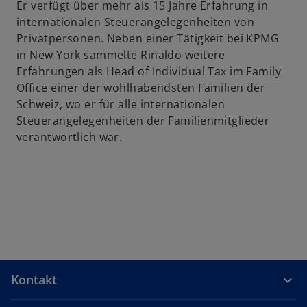
Er verfügt über mehr als 15 Jahre Erfahrung in
u
internationalen Steuerangelegenheiten von
e
Privatpersonen. Neben einer Tätigkeit bei KPMG
n
in New York sammelte Rinaldo weitere
R
Erfahrungen als Head of Individual Tax im Family
e
Office einer der wohlhabendsten Familien der
g
Schweiz, wo er für alle internationalen
i
Steuerangelegenheiten der Familienmitglieder
s
verantwortlich war.
t
e
r
k
a
r
t
e
Kontakt
g
e