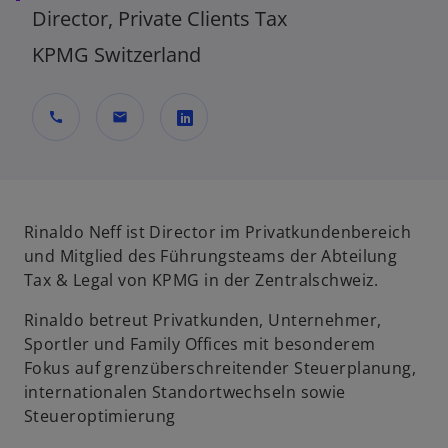
Director, Private Clients Tax
KPMG Switzerland
call
mail
w
i
r
d
Rinaldo Neff ist Director im Privatkundenbereich
i
und Mitglied des Führungsteams der Abteilung
n
Tax & Legal von KPMG in der Zentralschweiz.
e
Rinaldo betreut Privatkunden, Unternehmer,
i
Sportler und Family Offices mit besonderem
n
Fokus auf grenzüberschreitender Steuerplanung,
e
internationalen Standortwechseln sowie
r
Steueroptimierung
n
e