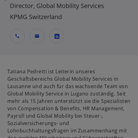
Director, Global Mobility Services
KPMG Switzerland
call
mail
w
i
r
d
Tatiana Pedretti ist Leiterin unseres
i
Geschäftsbereichs Global Mobility Services in
n
Lausanne und auch für das wachsende Team von
e
Global Mobility Service in Lugano zuständig. Seit
i
mehr als 15 Jahren unterstützt sie die Spezialisten
n
von Compensation & Benefits, HR Management,
e
Payroll und Global Mobility bei Steuer-,
r
Sozialversicherungs- und
n
Lohnbuchhaltungsfragen im Zusammenhang mit
e