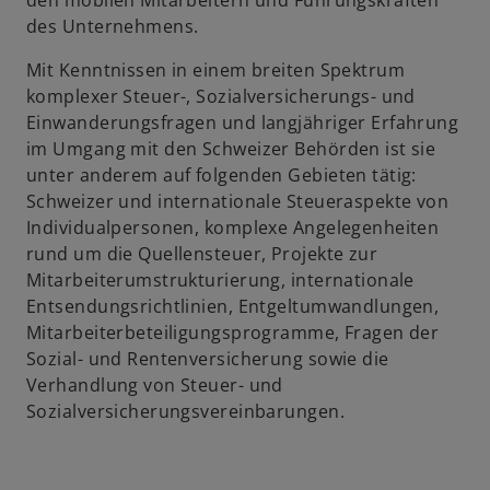
den mobilen Mitarbeitern und Führungskräften
u
des Unternehmens.
e
Mit Kenntnissen in einem breiten Spektrum
n
komplexer Steuer-, Sozialversicherungs- und
R
Einwanderungsfragen und langjähriger Erfahrung
e
im Umgang mit den Schweizer Behörden ist sie
g
unter anderem auf folgenden Gebieten tätig:
i
Schweizer und internationale Steueraspekte von
s
Individualpersonen, komplexe Angelegenheiten
t
rund um die Quellensteuer, Projekte zur
e
Mitarbeiterumstrukturierung, internationale
r
Entsendungsrichtlinien, Entgeltumwandlungen,
k
Mitarbeiterbeteiligungsprogramme, Fragen der
a
Sozial- und Rentenversicherung sowie die
r
Verhandlung von Steuer- und
t
Sozialversicherungsvereinbarungen.
e
g
e