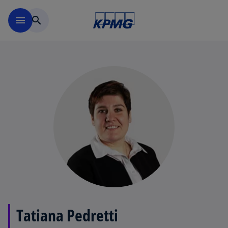
Navigation überspringen
menu
search
Tatiana Pedretti