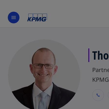
menu
Tho
Partne
KPMG 
call