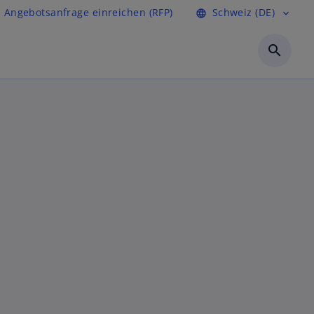
Angebotsanfrage einreichen (RFP)
Schweiz (DE)
language
expand_more
search