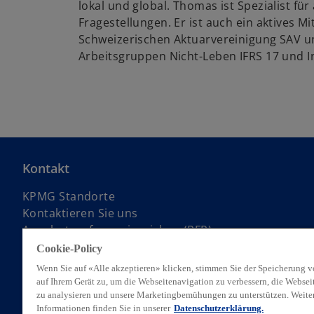
lokal und global. Thomas ist Spezialist für
Fragestellungen. Er ist auch ein aktives Mi
Schweizerischen Aktuarvereinigung SAV un
Arbeitsgruppen Nicht-Leben IFRS 17 und In
Kontakt
KPMG Standorte
Kontaktieren Sie uns
Angebotsanfrage einreichen (RFP)
KPMG Alumni Netzwerk
Cookie-Policy
Wenn Sie auf «Alle akzeptieren» klicken, stimmen Sie der Speicherung 
auf Ihrem Gerät zu, um die Webseitenavigation zu verbessern, die Webse
zu analysieren und unsere Marketingbemühungen zu unterstützen. Weite
Informationen finden Sie in unserer
Datenschutzerklärung.