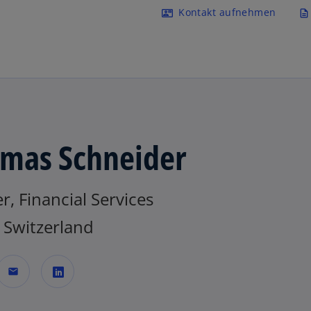
Navigation überspringen
Kontakt aufnehmen
contact_mail
description
mas Schneider
r, Financial Services
Switzerland
mail
w