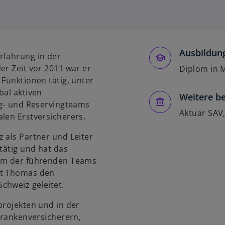
i
r
d
i
Ausbildung
n
rfahrung in der
e
er Zeit vor 2011 war er
Diplom in 
i
 Funktionen tätig, unter
n
bal aktiven
Weitere be
e
ng- und Reservingteams
r
Aktuar SAV,
len Erstversicherers.
n
 als Partner und Leiter
e
tätig und hat das
u
nem der führenden Teams
e
at Thomas den
n
chweiz geleitet.
R
e
projekten und in der
g
 Krankenversicherern,
i