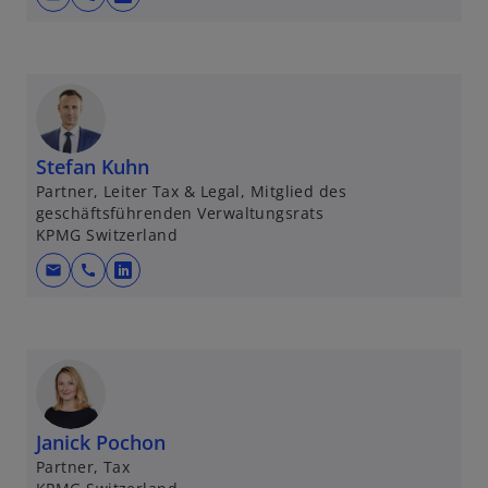
w
i
r
d
i
n
e
Stefan Kuhn
i
Partner, Leiter Tax & Legal, Mitglied des
geschäftsführenden Verwaltungsrats
n
KPMG Switzerland
e
r
mail
call
w
n
i
e
r
u
d
e
i
n
n
R
e
Janick Pochon
e
i
Partner, Tax
g