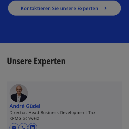
Kontaktieren Sie unsere Experten
Unsere Experten
André Güdel
Director, Head Business Development Tax
KPMG Schweiz
mail
call