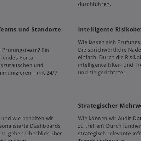
durchführen.
Teams und Standorte
Intelligente Risikob
Wie lassen sich Prüfung
Die sprichwörtliche Nade
em Prüfungsteam? Ein
einfach: Durch die Risik
enendes Portal
intelligente Filter- und 
uszutauschen und
und zielgerichteter.
mmunizieren – mit 24/7
Strategischer Mehrw
 und wie behalten wir
Wie können wir Audit-Da
sonalisierte Dashboards
zu treffen? Durch fundie
, und geben Überblick über
strategisch relevante In
es in einer
Trends vorbereitet.