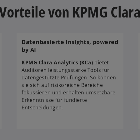
 Vorteile von KPMG Clar
i
n
e
r
n
Datenbasierte Insights, powered
e
by AI
u
e
KPMG Clara Analytics (KCa)
bietet
n
Auditoren leistungsstarke Tools für
R
datengestützte Prüfungen. So können
e
sie sich auf risikoreiche Bereiche
g
fokussieren und erhalten umsetzbare
i
Erkenntnisse für fundierte
s
Entscheidungen.
t
e
r
k