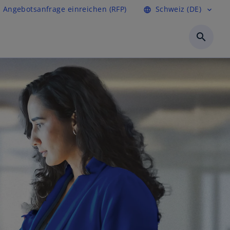
Angebotsanfrage einreichen (RFP)
Schweiz (DE)
language
expand_more
search