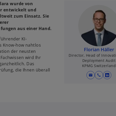
Clara wurde von
er entwickelt und
tweit zum Einsatz. Sie
erer
üfungen aus einer Hand.
führender KI-
es Know-how nahtlos
Florian Häller
ation der neusten
Director, Head of Innovat
Fachwissen wird Ihr
Deployment Audit
ganzheitlich. Das
KPMG Switzerland
üfung, die Ihnen überall
mail
call
w
i
r
d
i
n
e