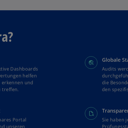
a
r
t
e
g
ra?
e
ö
f
f
Globale St
n
aktive Dashboards
Audits werd
e
ertungen helfen
durchgefüh
t
zu erkennen und
die Besond
 treffen.
den spezif
t
Transpare
bares Portal
Sie haben j
und unseren
Prüfungssta