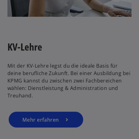
R
e
g
i
s
t
KV-Lehre
e
r
k
Mit der KV-Lehre legst du die ideale Basis für
a
deine berufliche Zukunft. Bei einer Ausbildung bei
r
KPMG kannst du zwischen zwei Fachbereichen
t
wählen: Dienstleistung & Administration und
e
Treuhand.
g
e
ö
Mehr erfahren
f
f
n