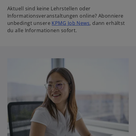
Aktuell sind keine Lehrstellen oder
Informationsveranstaltungen online? Abonniere
w
unbedingt unsere
KPMG Job News
, dann erhältst
i
du alle Informationen sofort.
r
d
i
n
e
i
n
e
r
n
e
u
e
n