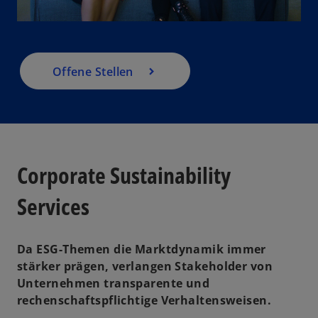
e
n
l
R
e
g
Offene Stellen
is
a
t
e
r
k
Corporate Sustainability
a
y
r
Services
t
e
g
V
Da ESG-Themen die Marktdynamik immer
e
stärker prägen, verlangen Stakeholder von
ö
Unternehmen transparente und
ff
rechenschaftspflichtige Verhaltensweisen.
n