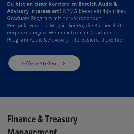
Du bist an einer Karriere im Bereich Audit &
r
Advisory interessiert?
KPMG bietet ein 4-jähriges
n
Graduate Program mit hervorragenden
e
Perspektiven und Möglichkeiten, die Karriereleiter
u
emporzusteigen. Wenn dich unser Graduate
e
w
Program Audit & Advisory interessiert, klicke
hier
.
n
i
R
r
e
d
g
Offene Stellen
i
is
n
t
e
e
i
r
n
k
e
a
r
r
Finance & Treasury
n
t
e
e
Management
u