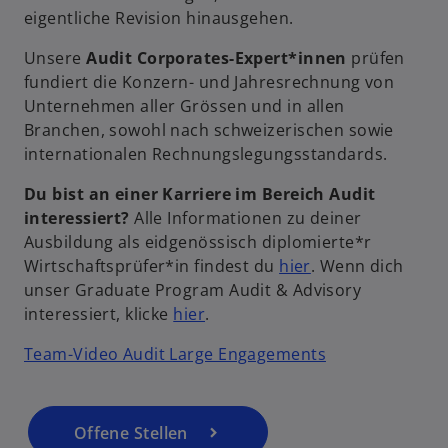
eigentliche Revision hinausgehen.
w
ir
Unsere
Audit Corporates-Expert*innen
prüfen
d
fundiert die Konzern- und Jahresrechnung von
i
Unternehmen aller Grössen und in allen
n
Branchen, sowohl nach schweizerischen sowie
e
internationalen Rechnungslegungsstandards.
i
n
Du bist an einer Karriere im Bereich Audit
e
interessiert?
Alle Informationen zu deiner
r
Ausbildung als eidgenössisch diplomierte*r
n
w
Wirtschaftsprüfer*in findest du
hier
. Wenn dich
e
i
unser Graduate Program Audit & Advisory
u
w
r
interessiert, klicke
hier
.
e
i
d
w
Team-Video Audit Large Engagements
n
r
i
i
R
d
n
r
e
i
e
d
g
Offene Stellen
n
i