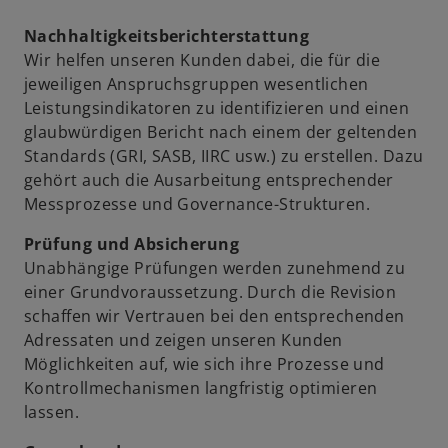
e
r
Nachhaltigkeitsberichterstattung
k
Wir helfen unseren Kunden dabei, die für die
a
y
jeweiligen Anspruchsgruppen wesentlichen
r
Leistungsindikatoren zu identifizieren und einen
t
glaubwürdigen Bericht nach einem der geltenden
e
Standards (GRI, SASB, IIRC usw.) zu erstellen. Dazu
g
V
gehört auch die Ausarbeitung entsprechender
e
Messprozesse und Governance-Strukturen.
ö
Prüfung und Absicherung
ff
Unabhängige Prüfungen werden zunehmend zu
n
i
einer Grundvoraussetzung. Durch die Revision
e
schaffen wir Vertrauen bei den entsprechenden
t
Adressaten und zeigen unseren Kunden
Möglichkeiten auf, wie sich ihre Prozesse und
d
Kontrollmechanismen langfristig optimieren
lassen.