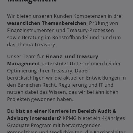
g
e
e
n
ö
Wir bieten unseren Kunden Kompetenzen in drei
R
ff
wesentlichen Themenbereichen
: Prüfung von
e
n
Finanzinstrumenten und Treasury-Prozessen
g
e
sowie Beratung im Rohstoffhandel und rund um
i
t
das Thema Treasury.
w
s
ir
t
Unser Team für
Finanz- und Treasury-
d
e
Management
unterstützt Unternehmen bei der
i
r
Optimierung ihrer Treasury. Dabei
n
k
berücksichtigen wir die aktuellen Entwicklungen in
e
a
den Bereichen Recht, Regulierung und IT und
i
r
nutzen dabei das Wissen, das wir bei ähnlichen
n
t
Projekten gewonnen haben.
e
e
Du bist an einer Karriere im Bereich Audit &
r
g
Advisory interessiert?
KPMG bietet ein 4-jähriges
n
e
Graduate Program mit hervorragenden
e
ö
Perspektiven und Möglichkeiten, die Karriereleiter