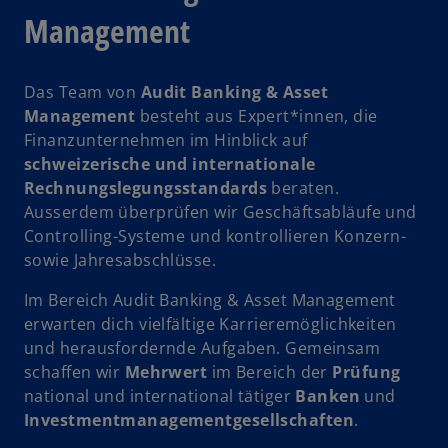
a
r
a
t
Management
k
r
e
a
t
g
r
y
e
e
Das Team von
Audit Banking & Asset
t
g
ö
Management
besteht aus Expert*innen, die
e
e
f
Finanzunternehmen im Hinblick auf
g
ö
f
schweizerische und internationale
e
V
f
n
Rechnungslegungsstandards
beraten.
ö
f
e
Ausserdem überprüfen wir Geschäftsabläufe und
f
n
t
Controlling-Systeme und kontrollieren Konzern-
f
e
sowie Jahresabschlüsse.
n
t
i
e
Im Bereich Audit Banking & Asset Management
t
erwarten dich vielfältige Karrieremöglichkeiten
und herausfordernde Aufgaben. Gemeinsam
schaffen wir
Mehrwert
im Bereich der
Prüfung
d
national und international tätiger
Banken
und
Investmentmanagementgesellschaften
.