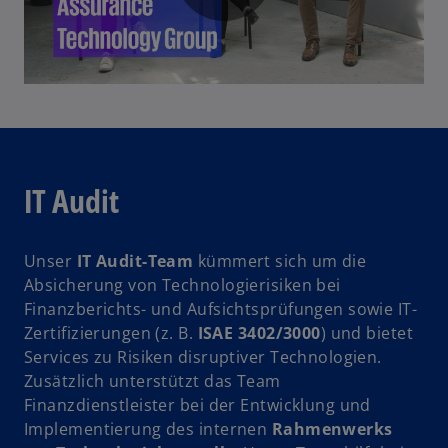
n
P
e
r
n
e
l
u
e
n
IT Audit
R
a
e
g
Unser
IT Audit-Team
kümmert sich um die
i
Absicherung von Technologierisiken bei
s
y
Finanzberichts- und Aufsichtsprüfungen sowie IT-
t
Zertifizierungen (z. B.
ISAE 3402/3000
) und bietet
e
Services zu Risiken disruptiver Technologien.
r
Zusätzlich unterstützt das Team
k
V
Finanzdienstleister bei der Entwicklung und
a
Implementierung des internen
Rahmenwerks
r