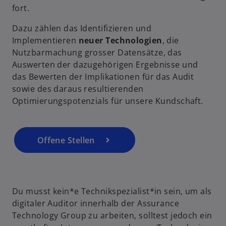
i
fort.
n
Dazu zählen das Identifizieren und
e
Implementieren
neuer Technologien
, die
r
Nutzbarmachung grosser Datensätze, das
n
Auswerten der dazugehörigen Ergebnisse und
e
das Bewerten der Implikationen für das Audit
u
sowie des daraus resultierenden
e
Optimierungspotenzials für unsere Kundschaft.
n
R
e
g
Offene Stellen
is
t
e
r
Du musst kein*e Technikspezialist*in sein, um als
k
digitaler Auditor innerhalb der Assurance
a
Technology Group zu arbeiten, solltest jedoch ein
r