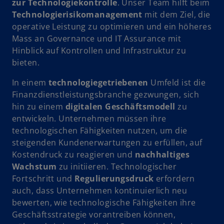
zur Technologiekontrolle
. Unser Team hilft beim
t
Technologierisikomanagement
mit dem Ziel, die
e
i
operative Leistung zu optimieren und ein höheres
g
Mass an Governance und IT Assurance mit
e
Hinblick auf Kontrollen und Infrastruktur zu
ö
bieten.
f
d
f
In einem
technologiegetriebenen
Umfeld ist die
n
Finanzdienstleistungsbranche gezwungen, sich
e
hin zu einem
digitalen Geschäftsmodell
zu
t
entwickeln. Unternehmen müssen ihre
e
technologischen Fähigkeiten nutzen, um die
steigenden Kundenerwartungen zu erfüllen, auf
Kostendruck zu reagieren und
nachhaltiges
Wachstum
zu initiieren. Technologischer
o
Fortschritt und
Regulierungsdruck
erfordern
auch, dass Unternehmen kontinuierlich neu
bewerten, wie technologische Fähigkeiten ihre
Geschäftsstrategie vorantreiben können,