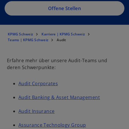
e
g
Offene Stellen
is
t
e
KPMG Schweiz
Karriere | KPMG Schweiz
r
Teams | KPMG Schweiz
Audit
k
a
r
Erfahre mehr über unsere Audit-Teams und
t
deren Schwerpunkte:
e
g
Audit Corporates
e
ö
Audit Banking & Asset Management
ff
n
Audit Insurance
e
t
Assurance Technology Group