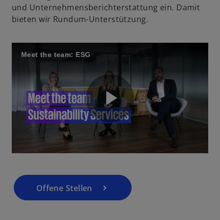
und Unternehmensberichterstattung ein. Damit
d
bieten wir Rundum-Unterstützung.
i
n
e
Meet the team: ESG
i
n
e
r
n
P
e
u
e
n
l
R
e
g
Offene Stellen
is
a
t