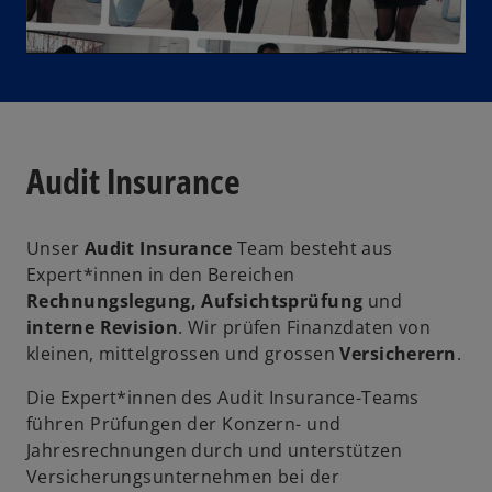
R
e
g
l
i
s
t
Audit Insurance
e
a
r
k
Unser
Audit Insurance
Team besteht aus
a
Expert*innen in den Bereichen
r
y
Rechnungslegung, Aufsichtsprüfung
und
t
interne Revision
. Wir prüfen Finanzdaten von
w
e
kleinen, mittelgrossen und grossen
Versicherern
.
ir
g
d
e
V
Die Expert*innen des Audit Insurance-Teams
i
ö
führen Prüfungen der Konzern- und
n
f
Jahresrechnungen durch und unterstützen
e
f
Versicherungsunternehmen bei der
i