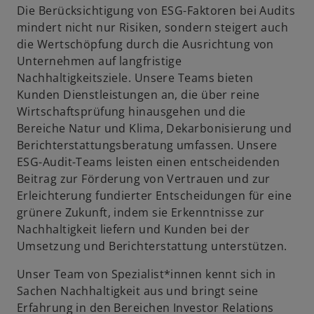
i
e
Die Berücksichtigung von ESG-Faktoren bei Audits
t
mindert nicht nur Risiken, sondern steigert auch
die Wertschöpfung durch die Ausrichtung von
Unternehmen auf langfristige
d
Nachhaltigkeitsziele. Unsere Teams bieten
Kunden Dienstleistungen an, die über reine
Wirtschaftsprüfung hinausgehen und die
Bereiche Natur und Klima, Dekarbonisierung und
e
Berichterstattungsberatung umfassen. Unsere
ESG-Audit-Teams leisten einen entscheidenden
Beitrag zur Förderung von Vertrauen und zur
Erleichterung fundierter Entscheidungen für eine
o
grünere Zukunft, indem sie Erkenntnisse zur
Nachhaltigkeit liefern und Kunden bei der
Umsetzung und Berichterstattung unterstützen.
Unser Team von Spezialist*innen kennt sich in
Sachen Nachhaltigkeit aus und bringt seine
w
Erfahrung in den Bereichen Investor Relations
ir