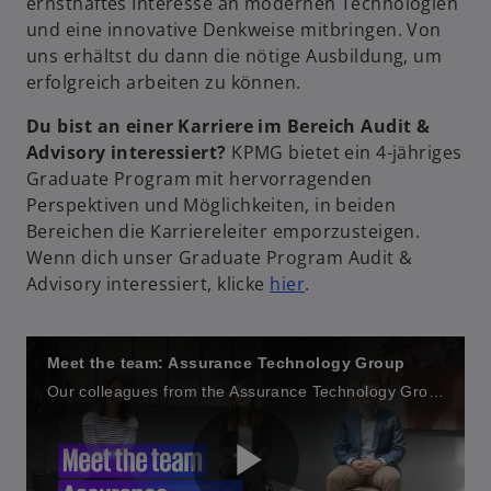
ernsthaftes Interesse an modernen Technologien
t
und eine innovative Denkweise mitbringen. Von
e
uns erhältst du dann die nötige Ausbildung, um
g
erfolgreich arbeiten zu können.
e
Du bist an einer Karriere im Bereich Audit &
ö
Advisory interessiert?
KPMG bietet ein 4-jähriges
ff
Graduate Program mit hervorragenden
n
Perspektiven und Möglichkeiten, in beiden
e
Bereichen die Karriereleiter emporzusteigen.
t
Wenn dich unser Graduate Program Audit &
w
Advisory interessiert, klicke
hier
.
i
r
d
Meet the team: Assurance Technology Group
i
Our colleagues from the Assurance Technology Group share insights about their work at KPMG.
n
e
i