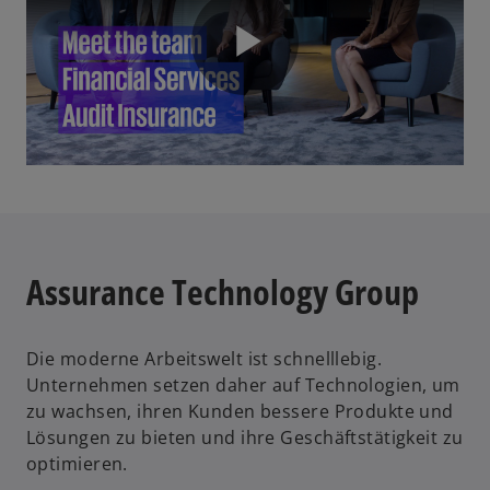
t
u
e
e
g
n
P
e
R
ö
e
ff
g
n
i
l
e
s
t
t
e
r
Assurance Technology Group
a
k
a
r
Die moderne Arbeitswelt ist schnelllebig.
t
Unternehmen setzen daher auf Technologien, um
y
e
zu wachsen, ihren Kunden bessere Produkte und
g
Lösungen zu bieten und ihre Geschäftstätigkeit zu
e
optimieren.
ö