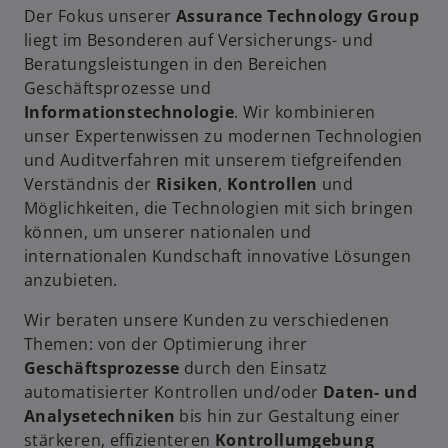
V
Der Fokus unserer
Assurance Technology Group
f
liegt im Besonderen auf Versicherungs- und
f
Beratungsleistungen in den Bereichen
n
Geschäftsprozesse und
e
Informationstechnologie
. Wir kombinieren
t
i
unser Expertenwissen zu modernen Technologien
und Auditverfahren mit unserem tiefgreifenden
Verständnis der
Risiken
,
Kontrollen
und
Möglichkeiten, die Technologien mit sich bringen
d
können, um unserer nationalen und
internationalen Kundschaft innovative Lösungen
anzubieten.
e
Wir beraten unsere Kunden zu verschiedenen
Themen: von der Optimierung ihrer
Geschäftsprozesse
durch den Einsatz
automatisierter Kontrollen und/oder
Daten- und
o
Analysetechniken
bis hin zur Gestaltung einer
stärkeren, effizienteren
Kontrollumgebung