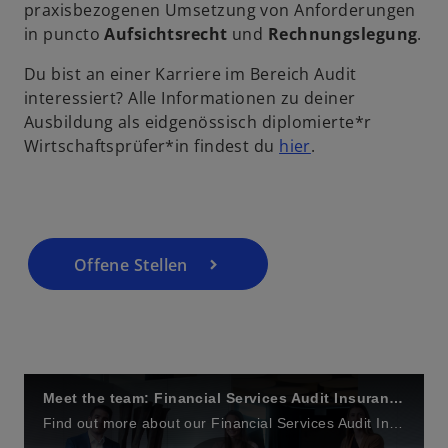
n
praxisbezogenen Umsetzung von Anforderungen
i
n
e
in puncto
Aufsichtsrecht
und
Rechnungslegung
.
e
t
r
Du bist an einer Karriere im Bereich Audit
n
interessiert? Alle Informationen zu deiner
d
e
Ausbildung als eidgenössisch diplomierte*r
u
w
Wirtschaftsprüfer*in findest du
hier
.
e
i
n
r
e
R
d
e
i
g
Offene Stellen
n
is
e
o
t
i
e
n
r
e
k
r
Meet the team: Financial Services Audit Insurance
a
n
Find out more about our Financial Services Audit Insurance team.
r
e