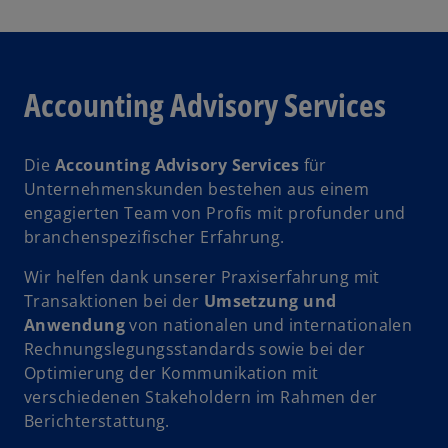
Accounting Advisory Services
Die
Accounting Advisory Services
für
Unternehmenskunden bestehen aus einem
engagierten Team von Profis mit profunder und
branchenspezifischer Erfahrung.
w
ir
Wir helfen dank unserer Praxiserfahrung mit
d
Transaktionen bei der
Umsetzung und
i
Anwendung
von nationalen und internationalen
n
Rechnungslegungsstandards sowie bei der
e
Optimierung der Kommunikation mit
i
verschiedenen Stakeholdern im Rahmen der
n
Berichterstattung.
e