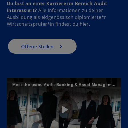
Du bist an einer Karriere im Bereich Audit
e
interessiert?
Alle Informationen zu deiner
Ausbildung als eidgenössisch diplomierte*r
w
Wirtschaftsprüfer*in findest du
hier
.
i
o
r
d
Offene Stellen
i
n
e
i
n
Meet the team: Audit Banking & Asset Management
e
r
n
e
u
P
e
n