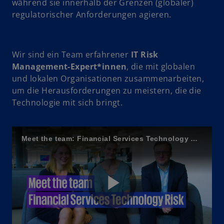
während sie innerhalb der Grenzen (globaler)
regulatorischer Anforderungen agieren.
Wir sind ein Team erfahrener
IT Risk
Management-Expert*innen
, die mit globalen
w
und lokalen Organisationen zusammenarbeiten,
ir
um die Herausforderungen zu meistern, die die
d
Technologie mit sich bringt.
i
n
e
Meet the team: Financial Services Technology Risk
i
n
e
r
n
P
e
u