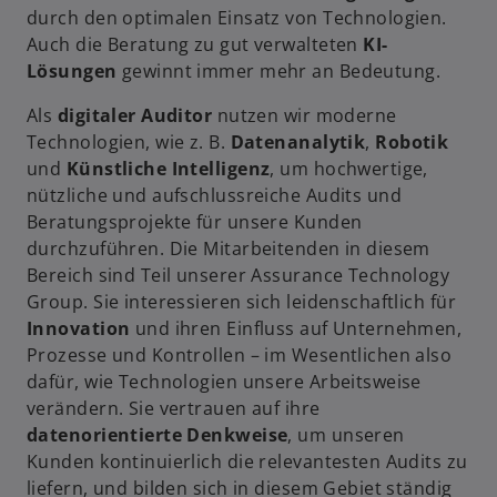
durch den optimalen Einsatz von Technologien.
Auch die Beratung zu gut verwalteten
KI-
Lösungen
gewinnt immer mehr an Bedeutung.
Als
digitaler Auditor
nutzen wir moderne
Technologien, wie z. B.
Datenanalytik
,
Robotik
und
Künstliche Intelligenz
, um hochwertige,
nützliche und aufschlussreiche Audits und
Beratungsprojekte für unsere Kunden
durchzuführen. Die Mitarbeitenden in diesem
Bereich sind Teil unserer Assurance Technology
Group. Sie interessieren sich leidenschaftlich für
Innovation
und ihren Einfluss auf Unternehmen,
w
Prozesse und Kontrollen – im Wesentlichen also
ir
dafür, wie Technologien unsere Arbeitsweise
d
verändern. Sie vertrauen auf ihre
i
datenorientierte Denkweise
, um unseren
n
Kunden kontinuierlich die relevantesten Audits zu
e
liefern, und bilden sich in diesem Gebiet ständig