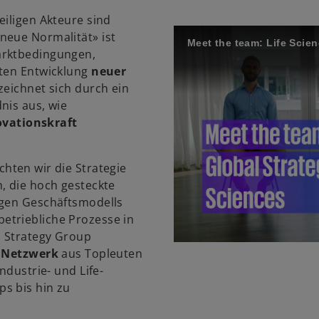
eiligen Akteure sind
neue Normalität» ist
Meet the team: Life Scien
arktbedingungen,
nten Entwicklung
neuer
 zeichnet sich durch ein
nis aus, wie
ovationskraft
hten wir die Strategie
, die hoch gesteckte
igen Geschäftsmodells
etriebliche Prozesse in
l Strategy Group
 Netzwerk
aus Topleuten
ndustrie- und Life-
s bis hin zu