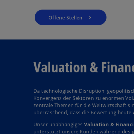
R
e
g
Offene Stellen
is
t
e
r
k
a
Valuation & Finan
r
t
w
e
ir
g
Da technologische Disruption, geopolitis
d
e
Konvergenz der Sektoren zu enormen Vola
i
ö
zentrale Themen für die Weltwirtschaft sind
n
ff
überraschend, dass die Bewertung heute wi
e
n
i
Unser unabhängiges
Valuation & Financ
e
n
unterstützt unsere Kunden während des 
t