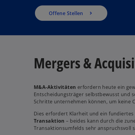
e
g
Offene Stellen
is
t
e
r
k
a
Mergers & Acquisi
r
t
e
w
g
M&A-Aktivitäten
erfordern heute ein ge
ir
e
Entscheidungsträger selbstbewusst und sc
d
ö
Schritte unternehmen können, um keine 
i
ff
n
Dies erfordert Klarheit und ein fundiertes
n
e
Transaktion
– beides kann durch die zu
e
i
Transaktionsumfelds sehr anspruchsvoll s
t
n