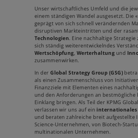
g
Unser wirtschaftliches Umfeld und die jew
e
einem ständigen Wandel ausgesetzt. Die «
ö
geprägt von sich schnell verändernden M
ff
w
disruptiven Markteintritten und der rasa
n
ir
Technologien
. Eine nachhaltige Strategie
e
d
sich ständig weiterentwickelndes Verständ
t
i
Wertschöpfung
,
Werterhaltung
und
Inn
n
zusammenwirken.
e
In der
Global Strategy Group (GSG)
betrac
i
als einen Zusammenschluss von Initiativen
n
Finanzziele mit Elementen eines nachhalt
e
und den Anforderungen an bestmögliche b
r
Einklang bringen. Als Teil der KPMG Globa
n
verlassen wir uns auf ein
internationales
e
und beraten zahlreiche breit aufgestellte I
u
Science-Unternehmen, von Biotech-Startup
e
multinationalen Unternehmen.
n