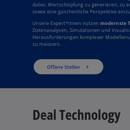
e
dabei, Wertschöpfung zu generieren, zu e
r
sowie eine ganzheitliche Perspektive ein
n
Unsere Expert*innen nutzen
modernste 
e
Datenanalysen, Simulationen und Visualis
u
Herausforderungen komplexer Modellier
e
zu meistern.
n
R
e
g
Offene Stellen
is
t
e
r
k
a
Deal Technology
r
t
e
w