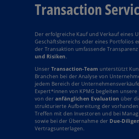
Transaction Servi
w
ir
Der erfolgreiche Kauf und Verkauf eines 
d
Geschäftsbereichs oder eines Portfolios e
i
der Transaktion umfassende Transparenz
n
und Risiken
.
e
Unser
Transaction-Team
unterstützt Ku
i
Branchen bei der Analyse von Unternehm
n
jedem Bereich der Unternehmensverkäuf
e
Expert*innen von KPMG begleiten unsere
r
von der
anfänglichen Evaluation
über di
n
strukturierte Aufbereitung der vorhanden
e
Treffen mit den Investoren und bei Mana
u
sowie bei der Übernahme der
Due-Dilige
e
Vertragsunterlagen.
n
R