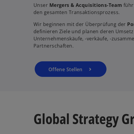
e
Unser
Mergers & Acquisitions-Team
führ
r
den gesamten Transaktionsprozess.
n
Wir beginnen mit der Überprüfung der
Po
e
definieren Ziele und planen deren Umsetz
u
Unternehmenskäufe, -verkäufe, -zusamme
e
Partnerschaften.
n
R
e
g
Offene Stellen
is
t
e
r
k
a
Global Strategy G
r
t
e