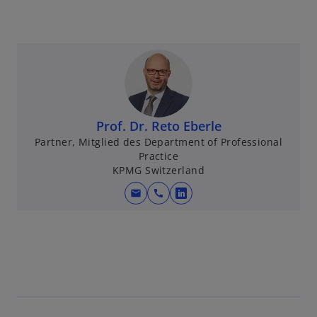
Prof. Dr. Reto Eberle
Partner, Mitglied des Department of Professional
Practice
KPMG Switzerland
mail
call
w
i
r
d
i
n
e