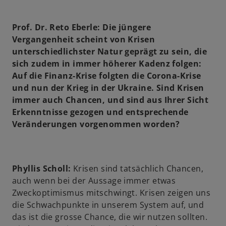
i
n
e
Prof. Dr. Reto Eberle: Die jüngere
r
Vergangenheit scheint von Krisen
n
unterschiedlichster Natur geprägt zu sein, die
e
sich zudem in immer höherer Kadenz folgen:
u
Auf die Finanz-Krise folgten die Corona-Krise
e
und nun der Krieg in der Ukraine. Sind Krisen
n
immer auch Chancen, und sind aus Ihrer Sicht
R
Erkenntnisse gezogen und entsprechende
e
Veränderungen vorgenommen worden?
g
i
s
Phyllis Scholl:
Krisen sind tatsächlich Chancen,
t
auch wenn bei der Aussage immer etwas
e
Zweckoptimismus mitschwingt. Krisen zeigen uns
r
die Schwachpunkte in unserem System auf, und
k
das ist die grosse Chance, die wir nutzen sollten.
a