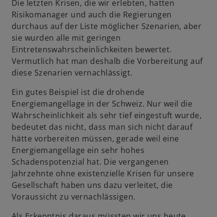
Die letzten Krisen, die wir erlebten, hatten
r
Risikomanager und auch die Regierungen
t
durchaus auf der Liste möglicher Szenarien, aber
e
sie wurden alle mit geringen
g
Eintretenswahrscheinlichkeiten bewertet.
e
Vermutlich hat man deshalb die Vorbereitung auf
ö
diese Szenarien vernachlässigt.
f
f
Ein gutes Beispiel ist die drohende
n
Energiemangellage in der Schweiz. Nur weil die
e
Wahrscheinlichkeit als sehr tief eingestuft wurde,
t
bedeutet das nicht, dass man sich nicht darauf
hätte vorbereiten müssen, gerade weil eine
Energiemangellage ein sehr hohes
Schadenspotenzial hat. Die vergangenen
Jahrzehnte ohne existenzielle Krisen für unsere
Gesellschaft haben uns dazu verleitet, die
Voraussicht zu vernachlässigen.
Als Erkenntnis daraus müssten wir uns heute