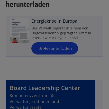
herunterladen
r
n
e
u
Energiekrise in Europa
e
Der Verwaltungsrat in einem von
n
Ungewissheiten geprägten Umfeld:
R
Interview mit Phyllis Scholl
e
g
Herunterladen
is
t
e
r
k
a
Board Leadership Center
r
t
Kompetenzzentrum für
e
Verwaltungsrätinnen und
g
Verwaltungsräte