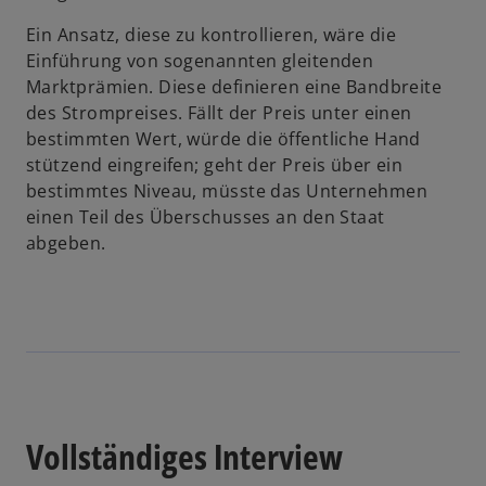
Ein Ansatz, diese zu kontrollieren, wäre die
Einführung von sogenannten gleitenden
Marktprämien. Diese definieren eine Bandbreite
des Strompreises. Fällt der Preis unter einen
bestimmten Wert, würde die öffentliche Hand
stützend eingreifen; geht der Preis über ein
bestimmtes Niveau, müsste das Unternehmen
einen Teil des Überschusses an den Staat
abgeben.
w
ir
d
i
n
e
i
n
Vollständiges Interview
e