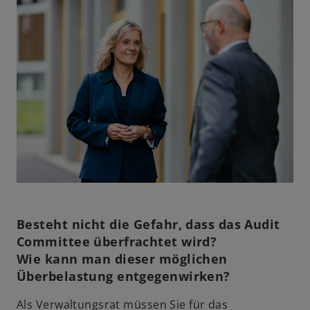
e
r
k
a
r
t
e
g
e
ö
f
f
n
Besteht nicht die Gefahr, dass das Audit
e
Committee überfrachtet wird?
t
Wie kann man dieser möglichen
Überbelastung entgegenwirken?
Als Verwaltungsrat müssen Sie für das