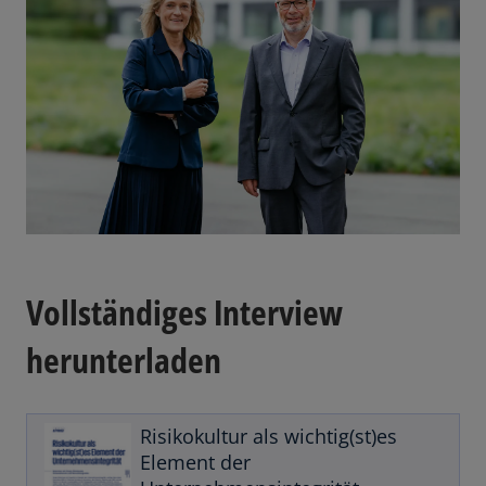
w
ir
d
i
n
e
Vollständiges Interview
i
n
herunterladen
e
r
n
e
Risikokultur als wichtig(st)es
u
Element der
e