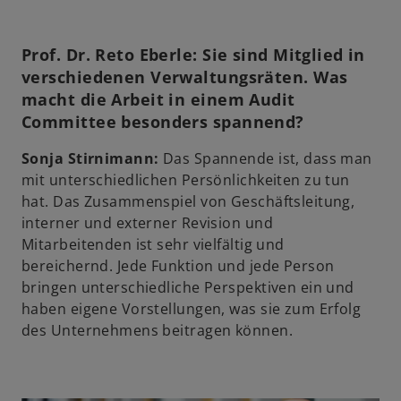
d
i
n
Prof. Dr. Reto Eberle: Sie sind Mitglied in
e
verschiedenen Verwaltungsräten. Was
i
macht die Arbeit in einem Audit
n
Committee besonders spannend?
e
Sonja Stirnimann:
Das Spannende ist, dass man
r
mit unterschiedlichen Persönlichkeiten zu tun
n
hat. Das Zusammenspiel von Geschäftsleitung,
e
interner und externer Revision und
u
Mitarbeitenden ist sehr vielfältig und
e
bereichernd. Jede Funktion und jede Person
n
bringen unterschiedliche Perspektiven ein und
R
haben eigene Vorstellungen, was sie zum Erfolg
e
des Unternehmens beitragen können.
g
i
s
t