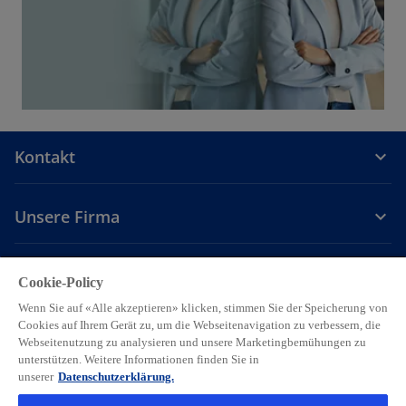
e
t
Kontakt
Unsere Firma
Karriere
Cookie-Policy
Wenn Sie auf «Alle akzeptieren» klicken, stimmen Sie der Speicherung von
w
w
w
w
w
Cookies auf Ihrem Gerät zu, um die Webseitenavigation zu verbessern, die
i
i
i
i
i
Webseitenutzung zu analysieren und unsere Marketingbemühungen zu
Legal
r
Privacy
r
Accessibility
r
Hilfe
r
r
unterstützen. Weitere Informationen finden Sie in
d
d
d
d
d
unserer
Datenschutzerklärung.
© 2026 KPMG AG, eine Schweizer Aktiengesellschaft, ist eine
i
i
i
i
i