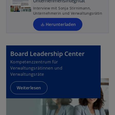
Unternehmensintegrität
n
Interview mit Sonja Stirnimann,
R
Unternehmerin und Verwaltungsrätin
e
g
Herunterladen
is
t
e
r
Board Leadership Center
k
a
Kompetenzzentrum für
r
Verwaltungsrätinnen und
t
Verwaltungsräte
e
g
Weiterlesen
e
ö
ff
n