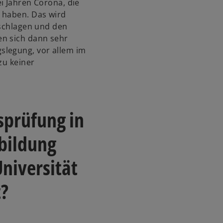
i Jahren Corona, die
 haben. Das wird
 schlagen und den
en sich dann sehr
slegung, vor allem im
zu keiner
tsprüfung in
sbildung
niversität
t?