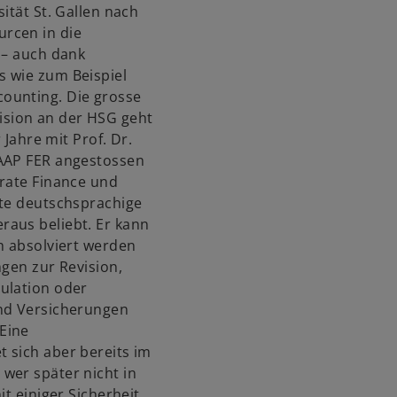
ität St. Gallen nach
rcen in die
 – auch dank
s wie zum Beispiel
ounting. Die grosse
sion an der HSG geht
 Jahre mit Prof. Dr.
GAAP FER angestossen
orate Finance und
ste deutschsprachige
raus beliebt. Er kann
h absolviert werden
ngen zur Revision,
ulation oder
und Versicherungen
Eine
 sich aber bereits im
wer später nicht in
it einiger Sicherheit