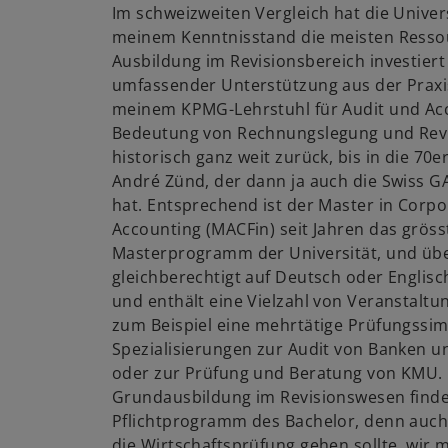
Im schweizweiten Vergleich hat die Univers
meinem Kenntnisstand die meisten Ressou
Ausbildung im Revisionsbereich investiert
umfassender Unterstützung aus der Praxi
meinem KPMG-Lehrstuhl für Audit und Acc
Bedeutung von Rechnungslegung und Revi
historisch ganz weit zurück, bis in die 70er
André Zünd, der dann ja auch die Swiss 
hat. Entsprechend ist der Master in Corp
Accounting (MACFin) seit Jahren das grös
Masterprogramm der Universität, und übe
gleichberechtigt auf Deutsch oder Englisc
und enthält eine Vielzahl von Veranstaltu
zum Beispiel eine mehrtätige Prüfungssim
Spezialisierungen zur Audit von Banken 
oder zur Prüfung und Beratung von KMU. 
Grundausbildung im Revisionswesen findet
Pflichtprogramm des Bachelor, denn auch 
die Wirtschaftsprüfung gehen sollte, wir m