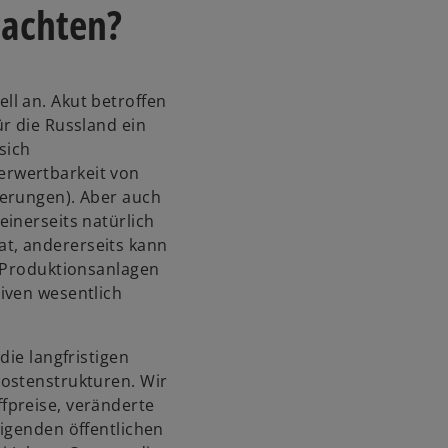
 achten?
i
s
t
e
l an. Akut betroffen
r
r die Russland ein
k
sich
a
rwertbarkeit von
r
derungen). Aber auch
t
inerseits natürlich
e
t, andererseits kann
g
n Produktionsanlagen
e
iven wesentlich
ö
f
die langfristigen
f
ostenstrukturen. Wir
n
fpreise, veränderte
e
igenden öffentlichen
t