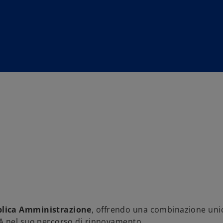
bblica Amministrazione
, offrendo una combinazione unic
A nel suo percorso di rinnovamento.