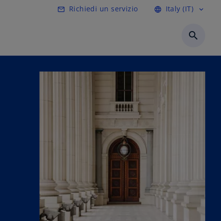
Richiedi un servizio
Italy (IT)
mail_outline
language
expand_more
search