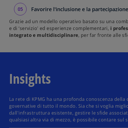
Favorire l'inclusione e la partecipazion
Grazie ad un modello operativo basato su una combin
e di ‘servizio' ed esperienze complementari,
i profe
integrato e multidisciplinare
, per far fronte alle sf
Insights
La rete di KPMG ha una profonda conoscenza della co
governative di tutto il mondo. Sia che si voglia migli
dall'infrastruttura esistente, gestire le sfide associat
qualsiasi altra via di mezzo, è possibile contare sul 