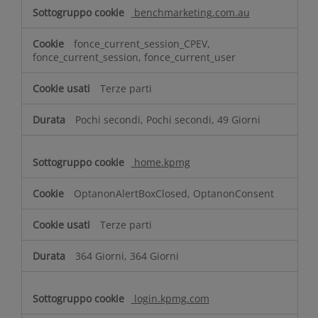
m
benchmarketing.com.au
e
n
fonce_current_session_CPEV,
t
fonce_current_session, fonce_current_user
e
n
Terze parti
e
c
Pochi secondi, Pochi secondi, 49 Giorni
e
s
s
home.kpmg
a
r
OptanonAlertBoxClosed, OptanonConsent
i
Terze parti
364 Giorni, 364 Giorni
login.kpmg.com