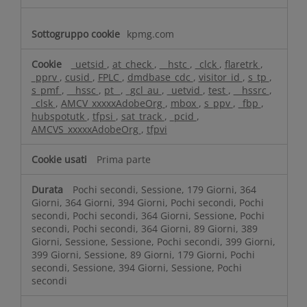
r
p
kpmg.com
u
b
_uetsid
,
at_check
,
__hstc
,
_clck
,
flaretrk
,
b
_pprv
,
cusid
,
FPLC
,
dmdbase_cdc
,
visitor_id
,
s_tp
,
l
s_pmf
,
__hssc
,
pt_
,
_gcl_au
,
_uetvid
,
test
,
__hssrc
,
_clsk
,
AMCV_xxxxxAdobeOrg
,
mbox
,
s_ppv
,
_fbp
,
i
hubspotutk
,
tfpsi
,
sat_track
,
_pcid
,
c
AMCVS_xxxxxAdobeOrg
,
tfpvi
i
t
Prima parte
à
m
Pochi secondi, Sessione, 179 Giorni, 364
i
Giorni, 364 Giorni, 394 Giorni, Pochi secondi, Pochi
r
secondi, Pochi secondi, 364 Giorni, Sessione, Pochi
a
secondi, Pochi secondi, 364 Giorni, 89 Giorni, 389
t
Giorni, Sessione, Sessione, Pochi secondi, 399 Giorni,
399 Giorni, Sessione, 89 Giorni, 179 Giorni, Pochi
a
secondi, Sessione, 394 Giorni, Sessione, Pochi
secondi