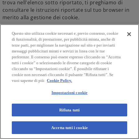
trova nell'elenco sotto riportato, ti preghiamo di
consultare le istruzioni riportate sul tuo browser in
merito alla gestione dei cookie.
Internet Explorer versione 6 o superiore
Questo sito utilizza cookie necessari e, previo consenso, cookie
di funzionalità, di prestazione, per pubblicità mirata, anche di
Seleziona "Strumenti" nella barra del tuo
terze parti, per migliorare la navigazione sul sito e per inviarti
messaggi pubblicitari mirati e servizi in linea con le tue
browser
preferenze. Il consenso può essere espresso cliccando su “Accetta
Seleziona "Opzioni Internet"
tutti i cookie” o selezionando le diverse categorie di cookie
Seleziona la voce "Privacy" e poi clicca su
cliccando su “Impostazioni cookie”. È possibile rifiutare i
cookie non necessari cliccando il pulsante “Rifiuta tutti”. Se
"Avanzate"
vuoi saperne di più:
Cookie Policy.
Seleziona "Sostituisci gestione automatica
cookie"
Impostazioni cookie
Disattiva i "Cookie dei siti Web visualizzati"
selezionando la voce "Blocca"
Rifiuta tutti
Disattiva i "Cookie di terze parti" selezionando la
voce "Blocca"
Disattiva i "Cookie di sessione" deselezionando la
Accetta tutti i cookie
voce "Accetta sempre i cookie della sessione"