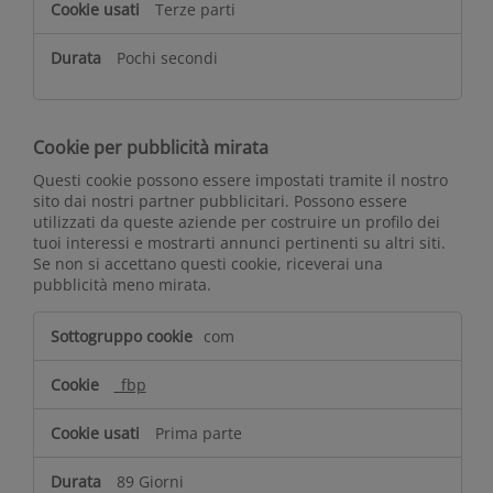
Terze parti
Pochi secondi
Cookie per pubblicità mirata
Questi cookie possono essere impostati tramite il nostro
sito dai nostri partner pubblicitari. Possono essere
utilizzati da queste aziende per costruire un profilo dei
tuoi interessi e mostrarti annunci pertinenti su altri siti.
Se non si accettano questi cookie, riceverai una
pubblicità meno mirata.
C
com
o
o
_fbp
k
i
Prima parte
e
p
89 Giorni
e