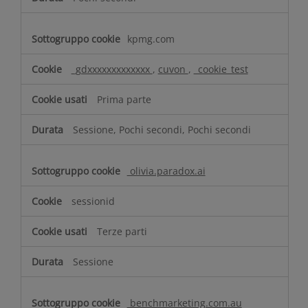
i
f
u
kpmg.com
n
z
_gdxxxxxxxxxxxxx
,
cuvon
,
_cookie_test
i
o
Prima parte
n
a
Sessione, Pochi secondi, Pochi secondi
l
i
t
olivia.paradox.ai
à
sessionid
Terze parti
Sessione
benchmarketing.com.au