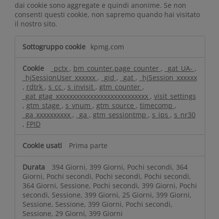
dai cookie sono aggregate e quindi anonime. Se non
consenti questi cookie, non sapremo quando hai visitato
il nostro sito.
C
kpmg.com
o
o
_pctx
,
bm_counter.page_counter
,
_gat_UA-
,
k
_hjSessionUser_xxxxxx
,
_gid
,
_gat
,
_hjSession_xxxxxx
i
,
rdtrk
,
s_cc
,
s_invisit
,
gtm_counter
,
e
_gat_gtag_xxxxxxxxxxxxxxxxxxxxxxxxxxx
,
visit_settings
d
,
gtm_stage
,
s_vnum
,
gtm_source
,
timecomp
,
_ga_xxxxxxxxxx
,
_ga
,
gtm_sessiontmp
,
s_ips
,
s_nr30
i
,
FPID
p
r
Prima parte
e
s
394 Giorni, 399 Giorni, Pochi secondi, 364
t
Giorni, Pochi secondi, Pochi secondi, Pochi secondi,
a
364 Giorni, Sessione, Pochi secondi, 399 Giorni, Pochi
z
secondi, Sessione, 399 Giorni, 25 Giorni, 399 Giorni,
i
Sessione, Sessione, 399 Giorni, Pochi secondi,
o
Sessione, 29 Giorni, 399 Giorni