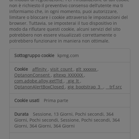
non è richiesto il preventivo consenso dell’utente ma ti
informiamo che, in ogni momento, puoi autorizzare,
limitare o bloccare i cookie attraverso le impostazioni del
browser. Tuttavia, se imposterai il tuo dispositivo in
modo da rifiutare questi cookie, alcuni servizi del sito
potrebbero non essere visualizzati correttamente o
potrebbero funzionare in maniera non ottimale.
C
kpmg.com
o
o
affinity
,
visit_count
,
glt_xxxxxx
,
k
OptanonConsent
,
gltexp_XXXXXX
,
i
com.adobe.alloy.getTld
,
_gig_lt
,
e
OptanonAlertBoxClosed
,
gig_bootstrap_3_
,
__trf.src
s
t
Prima parte
r
e
Sessione, 13 Giorni, Pochi secondi, 364
t
Giorni, Pochi secondi, Sessione, Pochi secondi, 364
Giorni, 364 Giorni, 364 Giorni
t
a