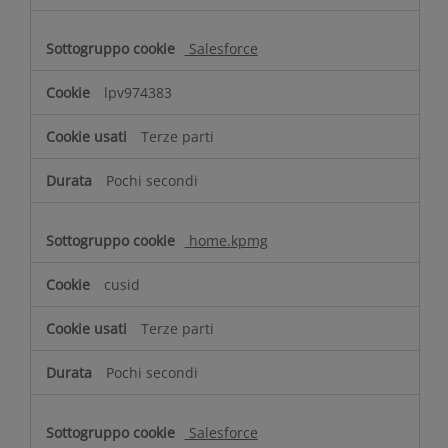
n
e
Salesforce
lpv974383
Terze parti
Pochi secondi
home.kpmg
cusid
Terze parti
Pochi secondi
Salesforce