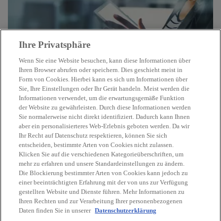
r
t
e
Ihre Privatsphäre
g
e
Wenn Sie eine Website besuchen, kann diese Informationen über
ö
Ihren Browser abrufen oder speichern. Dies geschieht meist in
Form von Cookies. Hierbei kann es sich um Informationen über
ff
Sie, Ihre Einstellungen oder Ihr Gerät handeln. Meist werden die
Kontakt
n
Informationen verwendet, um die erwartungsgemäße Funktion
e
der Website zu gewährleisten. Durch diese Informationen werden
t
Sie normalerweise nicht direkt identifiziert. Dadurch kann Ihnen
Aktuelles
aber ein personalisierteres Web-Erlebnis geboten werden. Da wir
Ihr Recht auf Datenschutz respektieren, können Sie sich
entscheiden, bestimmte Arten von Cookies nicht zulassen.
Karriere
Klicken Sie auf die verschiedenen Kategorieüberschriften, um
mehr zu erfahren und unsere Standardeinstellungen zu ändern.
Die Blockierung bestimmter Arten von Cookies kann jedoch zu
w
w
w
w
w
einer beeinträchtigten Erfahrung mit der von uns zur Verfügung
i
i
i
i
i
gestellten Website und Dienste führen. Mehr Informationen zu
Rechtliche Hinweise
r
Datenschutz
r
Barrierefreiheit
r
r
Hilfe
r
Impressum
Ihren Rechten und zur Verarbeitung Ihrer personenbezogenen
Daten finden Sie in unserer
d
Datenschutzerklärung
d
d
d
d
© 2026 KPMG Austria GmbH Wirtschaftsprüfungs- und