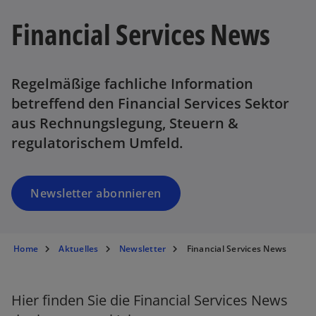
i
Financial Services News
n
e
r
n
Regelmäßige fachliche Information
e
betreffend den Financial Services Sektor
u
aus Rechnungslegung, Steuern &
e
regulatorischem Umfeld.
n
R
e
g
Newsletter abonnieren
is
t
w
e
Home
Aktuelles
Newsletter
Financial Services News
ir
r
d
k
i
a
Hier finden Sie die Financial Services News
n
r