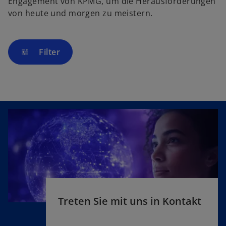
Engagement von KPMG, um die Herausforderungen
von heute und morgen zu meistern.
Filter
tune
Treten Sie mit uns in Kontakt