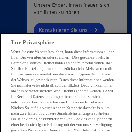
Unsere Expert:innen freuen sich,
von Ihnen zu hören.
Kontaktieren Sie uns
Ihre Privatsphäre
Wenn Sie eine Website besuchen, kann diese Informationen über
Ihren Browser abrufen oder speichern. Dies geschieht meist in
Form von Cookies. Hierbei kann es sich um Informationen über
Sie, Ihre Einstellungen oder Ihr Gerät handeln. Meist werden die
Kontakt
Informationen verwendet, um die erwartungsgemäße Funktion
der Website zu gewährleisten. Durch diese Informationen werden
Sie normalerweise nicht direkt identifiziert. Dadurch kann Ihnen
Aktuelles
aber ein personalisierteres Web-Erlebnis geboten werden. Da wir
Ihr Recht auf Datenschutz respektieren, können Sie sich
entscheiden, bestimmte Arten von Cookies nicht zulassen.
Karriere
Klicken Sie auf die verschiedenen Kategorieüberschriften, um
mehr zu erfahren und unsere Standardeinstellungen zu ändern.
Die Blockierung bestimmter Arten von Cookies kann jedoch zu
w
w
w
w
w
einer beeinträchtigten Erfahrung mit der von uns zur Verfügung
i
i
i
i
i
gestellten Website und Dienste führen. Mehr Informationen zu