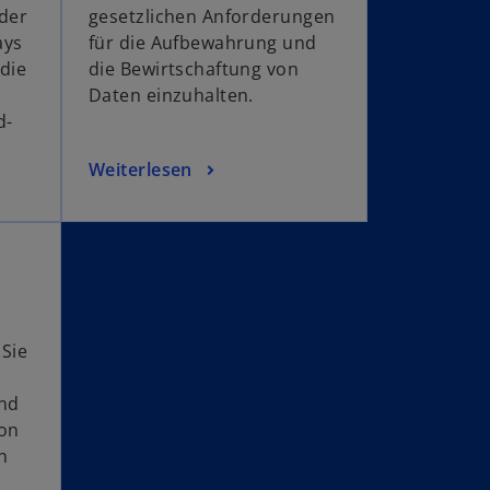
 der
gesetzlichen Anforderungen
ays
für die Aufbewahrung und
 die
die Bewirtschaftung von
Daten einzuhalten.
d-
Weiterlesen
 Sie
und
von
n