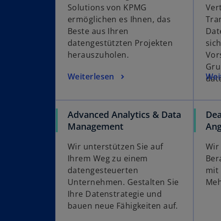
Solutions von KPMG
Ver
ermöglichen es Ihnen, das
Tra
Beste aus Ihren
Dat
datengestützten Projekten
sic
herauszuholen.
Vor
Gru
Weiterlesen
Wei
dat
Advanced Analytics & Data
Dea
Management
Ang
Wir unterstützen Sie auf
Wir
Ihrem Weg zu einem
Ber
datengesteuerten
mit
Unternehmen. Gestalten Sie
Meh
Ihre Datenstrategie und
bauen neue Fähigkeiten auf.