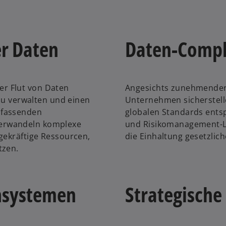
r Daten
Daten-Compli
r Flut von Daten
Angesichts zunehmender
 zu verwalten und einen
Unternehmen sicherstel
mfassenden
globalen Standards ents
erwandeln komplexe
und Risikomanagement-L
gekräftige Ressourcen,
die Einhaltung gesetzlich
tzen.
nsystemen
Strategische