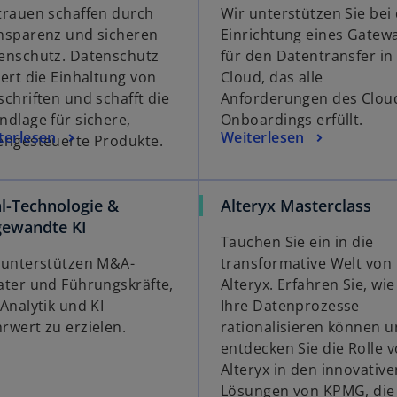
trauen schaffen durch
Wir unterstützen Sie bei
nsparenz und sicheren
Einrichtung eines Gatew
enschutz. Datenschutz
für den Datentransfer in
hert die Einhaltung von
Cloud, das alle
schriften und schafft die
Anforderungen des Clou
ndlage für sichere,
Onboardings erfüllt.
terlesen
Weiterlesen
engesteuerte Produkte.
l-Technologie &
Alteryx Masterclass
ewandte KI
Tauchen Sie ein in die
 unterstützen M&A-
transformative Welt von
ater und Führungskräfte,
Alteryx. Erfahren Sie, wie
 Analytik und KI
Ihre Datenprozesse
rwert zu erzielen.
rationalisieren können 
entdecken Sie die Rolle 
Alteryx in den innovative
Lösungen von KPMG, die