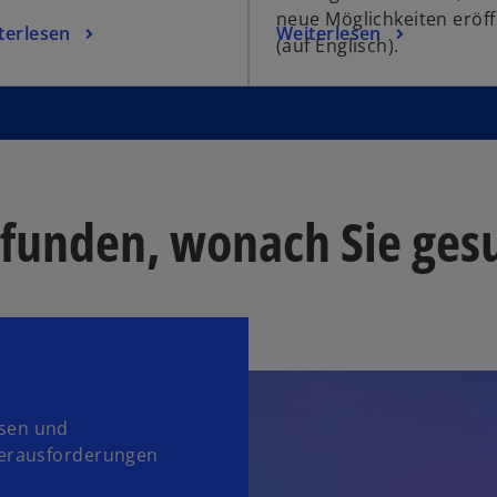
neue Möglichkeiten eröf
terlesen
Weiterlesen
(auf Englisch).
efunden, wonach Sie ges
ssen und
 Herausforderungen