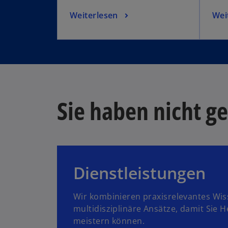
Weiterlesen
Wei
Sie haben nicht g
Dienstleistungen
Wir kombinieren praxisrelevantes Wi
multidisziplinäre Ansätze, damit Sie
meistern können.