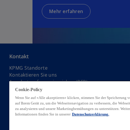
Mehr erfahren
Kontakt
KPMG Standorte
Kontaktieren Sie uns
Angebotsanfrage einreichen (RFP)
KPMG Alumni Netzwerk
Cookie-Policy
Wenn Sie auf «Alle akzeptieren» klicken, stimmen Sie der Speicherung 
auf Ihrem Gerät zu, um die Webseitenavigation zu verbessern, die Webse
zu analysieren und unsere Marketingbemühungen zu unterstützen. Weite
Informationen finden Sie in unserer
Datenschutzerklärung.
© 2026 KPMG AG, eine Schweizer Aktiengesellschaft, ist eine Gruppen
einer Gesellschaft mit beschränkter Haftung englischen Rechts, verb