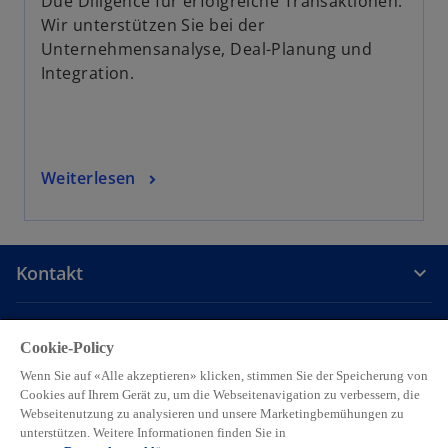
Due Diligence für erfolgreiche Transaktionen.
Wir unterstützen Sie bei der
Unternehmensanalyse, Deal-Planung und
Integration.
Weiterlesen
Kontakt
Unsere Firma
Cookie-Policy
Wenn Sie auf «Alle akzeptieren» klicken, stimmen Sie der Speicherung von
Cookies auf Ihrem Gerät zu, um die Webseitenavigation zu verbessern, die
Karriere
Webseitenutzung zu analysieren und unsere Marketingbemühungen zu
unterstützen. Weitere Informationen finden Sie in
w
w
w
w
w