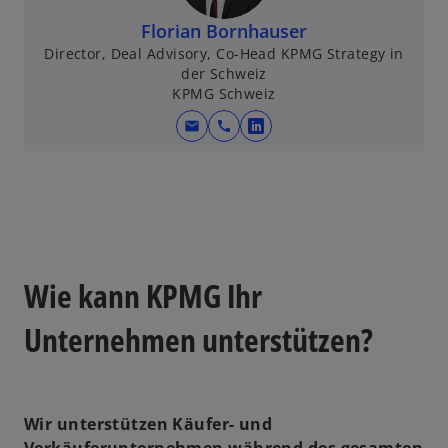
Florian Bornhauser
Director, Deal Advisory, Co-Head KPMG Strategy in
der Schweiz
KPMG Schweiz
mail
call
w
i
r
d
i
n
e
Wie kann KPMG Ihr
i
n
Unternehmen unterstützen?
e
r
n
Wir unterstützen Käufer- und
e