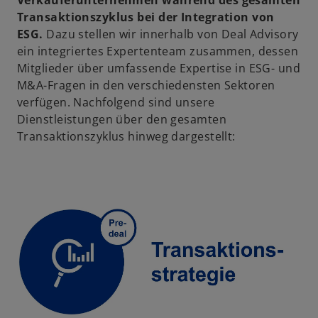
Verkäuferunternehmen während des gesamten
u
Transaktionszyklus bei der Integration von
e
ESG.
Dazu stellen wir innerhalb von Deal Advisory
n
ein integriertes Expertenteam zusammen, dessen
R
Mitglieder über umfassende Expertise in ESG- und
e
M&A-Fragen in den verschiedensten Sektoren
g
verfügen. Nachfolgend sind unsere
i
Dienstleistungen über den gesamten
s
Transaktionszyklus hinweg dargestellt:
t
e
r
k
a
r
t
e
g
e
ö