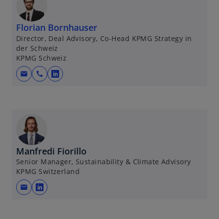
Florian Bornhauser
Director, Deal Advisory, Co-Head KPMG Strategy in
der Schweiz
KPMG Schweiz
mail
call
w
i
r
d
i
n
e
Manfredi Fiorillo
i
Senior Manager, Sustainability & Climate Advisory
KPMG Switzerland
n
e
mail
w
r
i
n
r