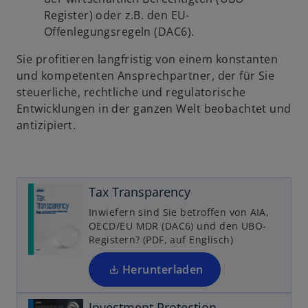
ir
Register) oder z.B. den EU-
d
Offenlegungsregeln (DAC6).
i
n
Sie profitieren langfristig von einem konstanten
e
und kompetenten Ansprechpartner, der für Sie
i
steuerliche, rechtliche und regulatorische
w
n
Entwicklungen in der ganzen Welt beobachtet und
ir
e
antizipiert.
d
r
n
i
n
e
u
e
Tax Transparency
e
i
Inwiefern sind Sie betroffen von AIA,
n
n
OECD/EU MDR (DAC6) und den UBO-
R
e
Registern? (PDF, auf Englisch)
e
r
n
g
Herunterladen
is
e
u
t
Investment Protection