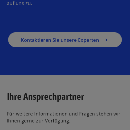
auf uns zu.
e
t
Kontaktieren Sie unsere Experten
Ihre Ansprechpartner
Für weitere Informationen und Fragen stehen wir
Ihnen gerne zur Verfügung.