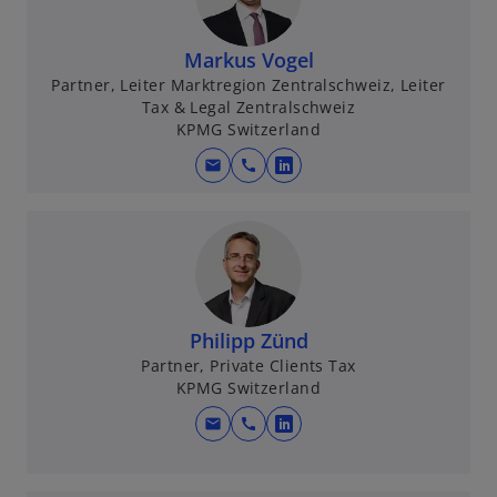
n
e
Markus Vogel
i
Partner, Leiter Marktregion Zentralschweiz, Leiter
n
Tax & Legal Zentralschweiz
e
KPMG Switzerland
r
n
mail
call
w
e
i
u
r
e
d
n
i
R
n
e
e
Philipp Zünd
g
i
Partner, Private Clients Tax
i
KPMG Switzerland
n
s
e
mail
call
t
w
r
e
i
n
r
r
e