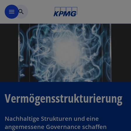
Navigation überspringen
menu
search
Vermögens­strukturierung
Nachhaltige Strukturen und eine
angemessene Governance schaffen