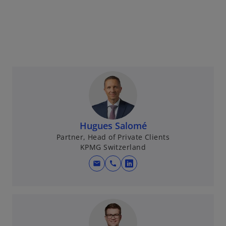
Hugues Salomé
Partner, Head of Private Clients
KPMG Switzerland
mail
call
w
i
r
d
i