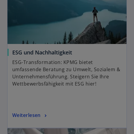
g
e
ö
f
f
n
e
ESG und Nachhaltigkeit
t
ESG-Transformation: KPMG bietet
umfassende Beratung zu Umwelt, Sozialem &
Unternehmensführung. Steigern Sie Ihre
Wettbewerbsfähigkeit mit ESG hier!
Weiterlesen