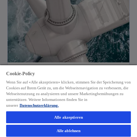
KPMG Law
Cookie-Policy
Wir bieten Ihnen fundierte Rechtsberatung
Wenn Sie auf «Alle akzeptieren» klicken, stimmen Sie der Speicherung von
und betriebswirtschaftlich sinnvolle
Cookies auf Ihrem Gerät zu, um die Webseitenavigation zu verbessern, die
Webseitenutzung zu analysieren und unsere Marketingbemühungen zu
Lösungen – weltweit.
unterstützen. Weitere Informationen finden Sie in
unserer
Datenschutzerklärung.
Alle akzeptieren
Alle ablehnen
Weiterlesen