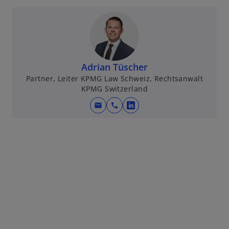
Adrian Tüscher
Partner, Leiter KPMG Law Schweiz, Rechtsanwalt
KPMG Switzerland
mail
call
w
i
r
d
i
n
e
i
n
e