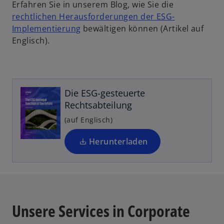
Erfahren Sie in unserem Blog, wie Sie die
i
rechtlichen Herausforderungen der ESG-
n
Implementierung
bewältigen können (Artikel auf
e
Englisch).
r
n
e
u
Die ESG-gesteuerte
e
Rechtsabteilung
n
R
(auf Englisch)
e
g
Herunterladen
is
t
e
r
k
Unsere Services in Corporate
a