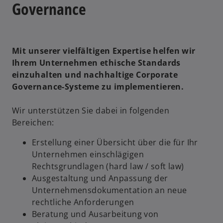
r
Governance
t
e
g
e
Mit unserer vielfältigen Expertise helfen wir
ö
Ihrem Unternehmen ethische Standards
ff
einzuhalten und nachhaltige Corporate
n
Governance-Systeme zu implementieren.
e
t
Wir unterstützen Sie dabei in folgenden
Bereichen:
Erstellung einer Übersicht über die für Ihr
Unternehmen einschlägigen
Rechtsgrundlagen (hard law / soft law)
Ausgestaltung und Anpassung der
Unternehmensdokumentation an neue
rechtliche Anforderungen
Beratung und Ausarbeitung von