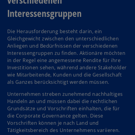
g
Interessensgruppen
i
s
t
Die Herausforderung besteht darin, ein
e
Gleichgewicht zwischen den unterschiedlichen
r
Anliegen und Bedürfnissen der verschiedenen
k
Interessengruppen zu finden. Aktionäre möchten
a
in der Regel eine angemessene Rendite für ihre
r
Investitionen sehen, während andere Stakeholder
t
wie Mitarbeitende, Kunden und die Gesellschaft
e
als Ganzes berücksichtigt werden müssen.
g
e
Unternehmen streben zunehmend nachhaltiges
ö
Handeln an und müssen dabei die rechtlichen
f
Grundsätze und Vorschriften einhalten, die für
f
die Corporate Governance gelten. Diese
n
Vorschriften können je nach Land und
e
Tätigkeitsbereich des Unternehmens variieren.
t