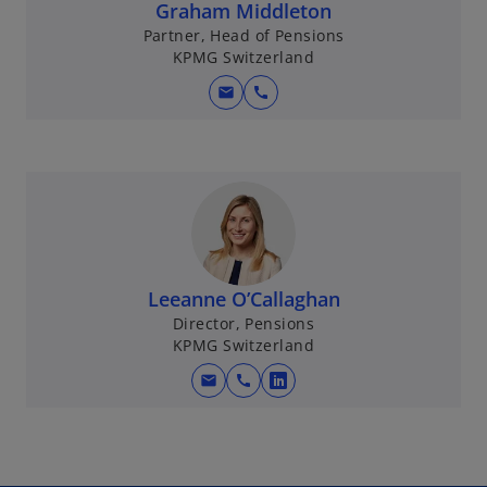
Graham Middleton
n
Partner, Head of Pensions
e
KPMG Switzerland
t
mail
call
Leeanne O’Callaghan
Director, Pensions
KPMG Switzerland
mail
call
w
i
r
d