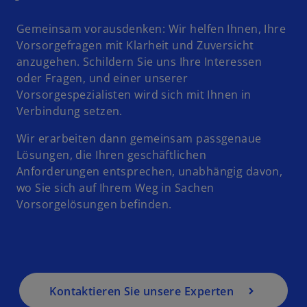
Gemeinsam vorausdenken: Wir helfen Ihnen, Ihre
Vorsorgefragen mit Klarheit und Zuversicht
anzugehen. Schildern Sie uns Ihre Interessen
oder Fragen, und einer unserer
Vorsorgespezialisten wird sich mit Ihnen in
Verbindung setzen.
w
ir
Wir erarbeiten dann gemeinsam passgenaue
d
Lösungen, die Ihren geschäftlichen
i
Anforderungen entsprechen, unabhängig davon,
n
wo Sie sich auf Ihrem Weg in Sachen
e
Vorsorgelösungen befinden.
i
n
e
r
n
Kontaktieren Sie unsere Experten
e