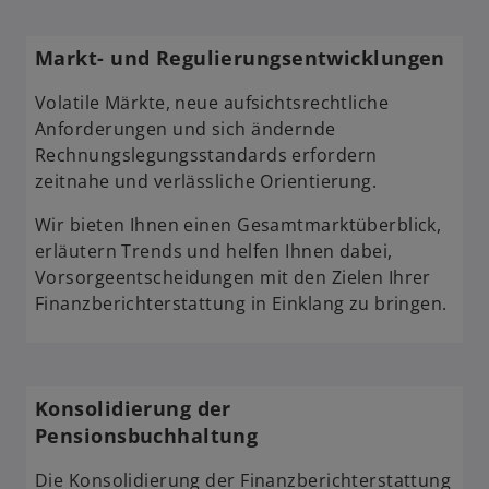
r
k
Markt- und Regulierungs­entwicklungen
a
r
Volatile Märkte, neue aufsichtsrechtliche
t
Anforderungen und sich ändernde
e
Rechnungslegungsstandards erfordern
g
zeitnahe und verlässliche Orientierung.
e
ö
Wir bieten Ihnen einen Gesamtmarktüberblick,
f
erläutern Trends und helfen Ihnen dabei,
f
Vorsorgeentscheidungen mit den Zielen Ihrer
n
Finanzberichterstattung in Einklang zu bringen.
e
t
Konsolidierung der
Pensionsbuchhaltung
Die Konsolidierung der Finanzberichterstattung