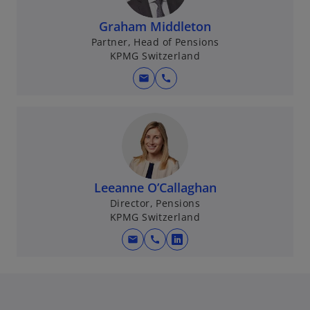
Graham Middleton
Partner, Head of Pensions
KPMG Switzerland
mail
call
Leeanne O’Callaghan
Director, Pensions
KPMG Switzerland
mail
call
w
i
r
d