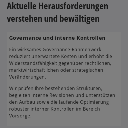
i
Aktuelle Herausforderungen
n
e
verstehen und bewältigen
i
n
e
Governance und interne Kontrollen
r
n
Ein wirksames Governance-Rahmenwerk
e
reduziert unerwartete Kosten und erhöht die
u
Widerstandsfähigkeit gegenüber rechtlichen,
e
marktwirtschaftlichen oder strategischen
n
Veränderungen.
R
Wir prüfen Ihre bestehenden Strukturen,
e
begleiten interne Revisionen und unterstützen
g
den Aufbau sowie die laufende Optimierung
i
robuster interner Kontrollen im Bereich
s
Vorsorge.
t
e