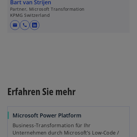
e
Bart van Strijen
i
Partner, Microsoft Transformation
KPMG Switzerland
n
e
mail
call
w
r
i
n
r
e
d
u
i
e
n
n
e
R
i
e
n
Erfahren Sie mehr
g
e
i
r
s
n
t
Microsoft Power Platform
e
e
u
Business-Transformation für Ihr
r
e
Unternehmen durch Microsoft’s Low-Code /
k