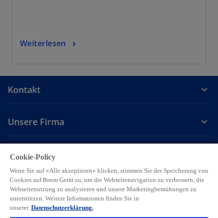
Weiterlesen
Kontakt
Unsere Firma
Karriere
Cookie-Policy
Wenn Sie auf «Alle akzeptieren» klicken, stimmen Sie der Speicherung von
w
w
w
w
w
Cookies auf Ihrem Gerät zu, um die Webseitenavigation zu verbessern, die
i
i
i
i
i
Webseitenutzung zu analysieren und unsere Marketingbemühungen zu
Legal
r
Privacy
r
Accessibility
r
Hilfe
r
r
unterstützen. Weitere Informationen finden Sie in
d
d
d
d
d
unserer
Datenschutzerklärung.
© 2026 KPMG AG, eine Schweizer Aktiengesellschaft, ist eine