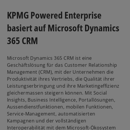
a
KPMG Powered Enterprise
basiert auf Microsoft Dynamics
y
365 CRM
Microsoft Dynamics 365 CRM ist eine
V
Geschäftslösung für das Customer Relationship
Management (CRM), mit der Unternehmen die
Produktivität ihres Vertriebs, die Qualität ihrer
Leistungserbringung und ihre Marketingeffizienz
gleichermassen steigern können. Mit Social
i
Insights, Business Intelligence, Portallösungen,
Aussendienstfunktionen, mobilen Funktionen,
Service-Management, automatisierten
Kampagnen und der vollständigen
d
Interoperabilität mit dem Microsoft-Ökosystem