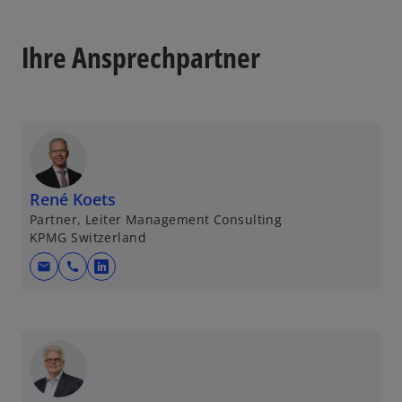
Ihre Ansprechpartner
René Koets
Partner, Leiter Management Consulting
KPMG Switzerland
mail
call
w
i
r
d
i
n