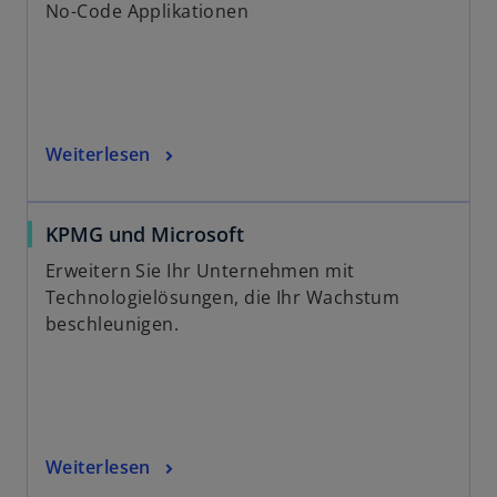
n
No-Code Applikationen
a
R
r
e
t
g
e
i
g
s
e
Weiterlesen
t
ö
e
f
r
f
KPMG und Microsoft
k
n
Erweitern Sie Ihr Unternehmen mit
a
e
Technologielösungen, die Ihr Wachstum
r
t
beschleunigen.
t
e
g
e
ö
f
Weiterlesen
f