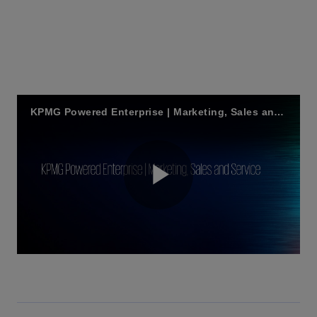
KPMG Powered Enterprise | Marketing, Sales and Service
P
l