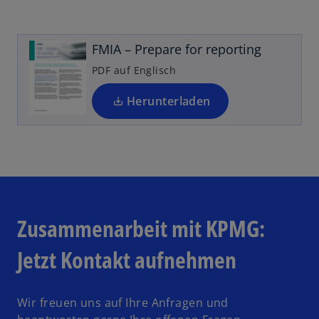
e
t
u
g
e
e
e
r
FMIA – Prepare for reporting
n
ö
k
R
PDF auf Englisch
ff
a
e
n
r
g
Herunterladen
e
t
is
t
e
t
g
e
e
r
ö
k
ff
a
n
r
Zusammenarbeit mit KPMG:
e
t
t
Jetzt Kontakt aufnehmen
e
g
e
Wir freuen uns auf Ihre Anfragen und
ö