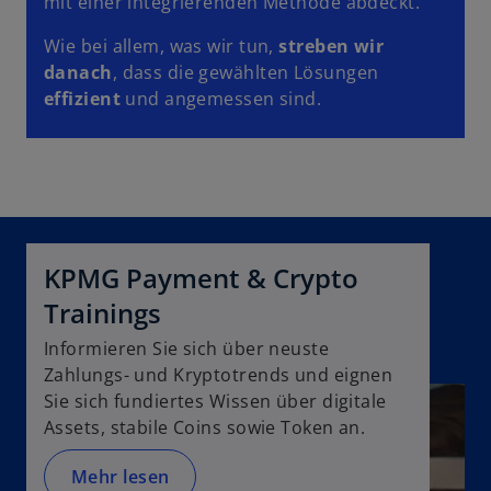
mit einer integrierenden Methode abdeckt.
a
r
Wie bei allem, was wir tun,
streben wir
t
danach
, dass die gewählten Lösungen
e
effizient
und angemessen sind.
g
e
ö
f
f
n
e
KPMG Payment & Crypto
t
Trainings
Informieren Sie sich über neuste
Zahlungs- und Kryptotrends und eignen
Sie sich fundiertes Wissen über digitale
Assets, stabile Coins sowie Token an.
Mehr lesen