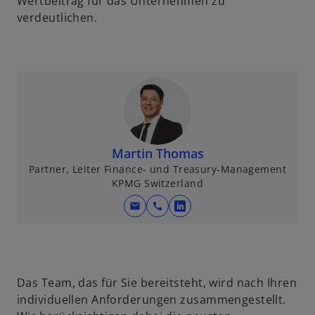
Wertbeitrag für das Unternehmen zu
verdeutlichen.
Martin Thomas
Partner, Leiter Finance- und Treasury-Management
KPMG Switzerland
mail
call
w
i
r
d
i
Das Team, das für Sie bereitsteht, wird nach Ihren
n
individuellen Anforderungen zusammengestellt.
e