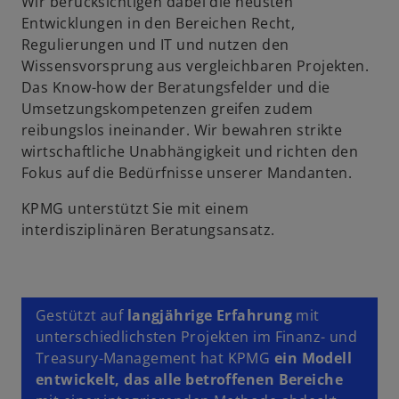
Wir berücksichtigen dabei die neusten
i
Entwicklungen in den Bereichen Recht,
n
Regulierungen und IT und nutzen den
e
Wissensvorsprung aus vergleichbaren Projekten.
r
Das Know-how der Beratungsfelder und die
n
Umsetzungskompetenzen greifen zudem
e
reibungslos ineinander. Wir bewahren strikte
u
wirtschaftliche Unabhängigkeit und richten den
e
Fokus auf die Bedürfnisse unserer Mandanten.
n
KPMG unterstützt Sie mit einem
R
interdisziplinären Beratungsansatz.
e
g
i
s
Gestützt auf
langjährige Erfahrung
mit
t
unterschiedlichsten Projekten im Finanz- und
e
Treasury-Management hat KPMG
ein Modell
r
entwickelt, das alle betroffenen Bereiche
k