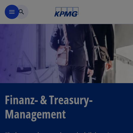
Navigation überspringen
menu
search
Finanz- & Treasury-
Management