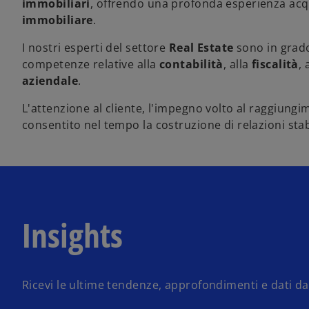
immobiliari
, offrendo una profonda esperienza acquis
immobiliare
.
I nostri esperti del settore
Real Estate
sono in grado 
competenze relative alla
contabilità
, alla
fiscalità
, 
aziendale
.
L'attenzione al cliente, l'impegno volto al raggiungim
consentito nel tempo la costruzione di relazioni sta
Insights
Ricevi le ultime tendenze, approfondimenti e dati dal