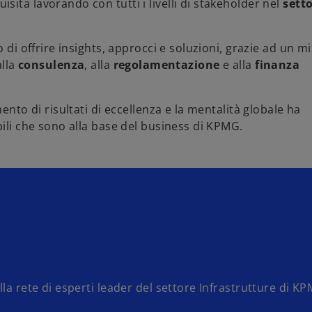
ita lavorando con tutti i livelli di stakeholder nel
setto
di offrire insights, approcci e soluzioni, grazie ad un mi
alla
consulenza
, alla
regolamentazione
e alla
finanza
ento di risultati di eccellenza e la mentalità globale ha
bili che sono alla base del business di KPMG.
la rete di esperti leader del settore Infrastrutture di K