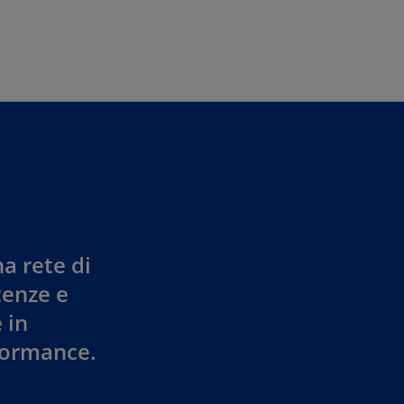
Skip to main content
a rete di
tenze e
 in
rformance.