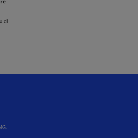
re
x di
PMG.