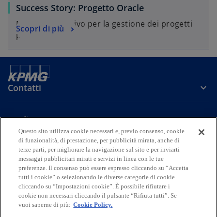
Success Story: Progetto Oracle
Nuovo applicativo per la gestione dei progetti
Scopri di più
presso IFO
Contatti
Media
Questo sito utilizza cookie necessari e, previo consenso, cookie
di funzionalità, di prestazione, per pubblicità mirata, anche di
Company
terze parti, per migliorare la navigazione sul sito e per inviarti
messaggi pubblicitari mirati e servizi in linea con le tue
preferenze. Il consenso può essere espresso cliccando su “Accetta
s
s
s
s
s
tutti i cookie” o selezionando le diverse categorie di cookie
i
i
i
i
i
cliccando su “Impostazioni cookie”. È possibile rifiutare i
Legal
Privacy
a
Accessibility
a
a
Cookie Policy
a
a
cookie non necessari cliccando il pulsante “Rifiuta tutti”. Se
p
p
p
p
p
vuoi saperne di più:
Cookie Policy.
© 2026 KPMG S.p.A., KPMG Advisory S.p.A., KPMG Fides Servizi di