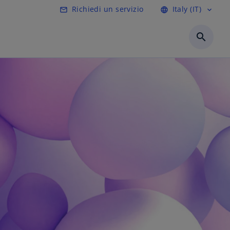
Richiedi un servizio
Italy (IT)
mail_outline
language
expand_more
search