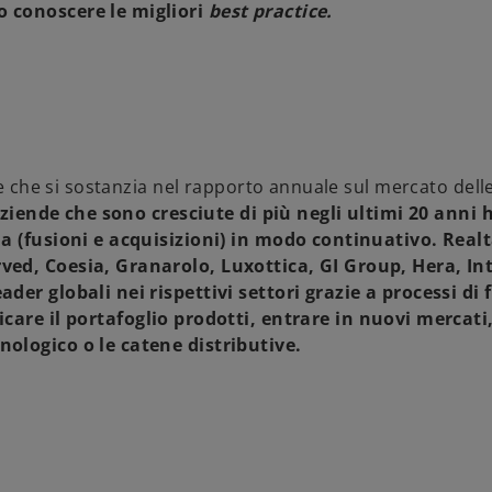
o conoscere le migliori
best practice
.
le che si sostanzia nel rapporto annuale sul mercato delle
ziende che sono cresciute di più negli ultimi 20 anni
ia (fusioni e acquisizioni) in modo continuativo
. Real
rved, Coesia, Granarolo, Luxottica, GI Group, Hera, I
der globali nei rispettivi settori grazie a
processi di 
ficare il portafoglio prodotti, entrare in nuovi mercati
nologico o le catene distributive
.