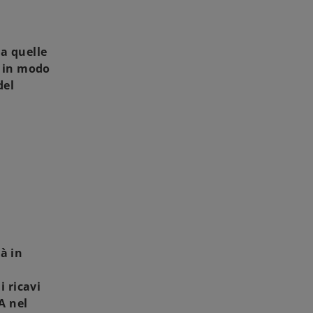
 a quelle
a in modo
del
à in
i ricavi
A nel