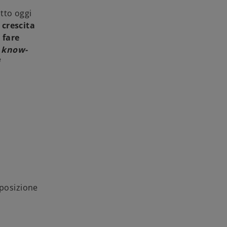
utto oggi
 crescita
r fare
l
know-
i
sposizione