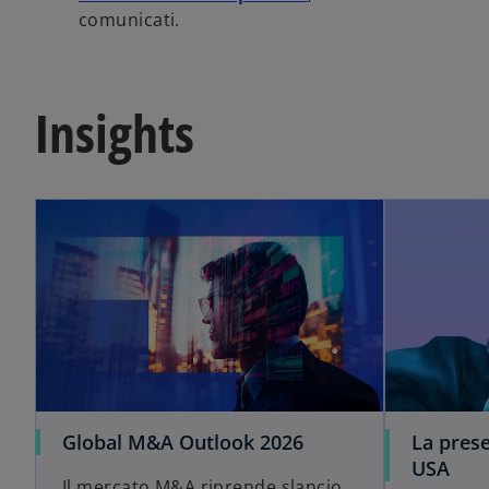
comunicati.
Insights
Global M&A Outlook 2026
La prese
USA
Il mercato M&A riprende slancio