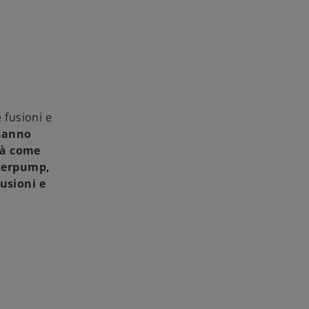
 fusioni e
 hanno
tà come
nterpump,
fusioni e
,