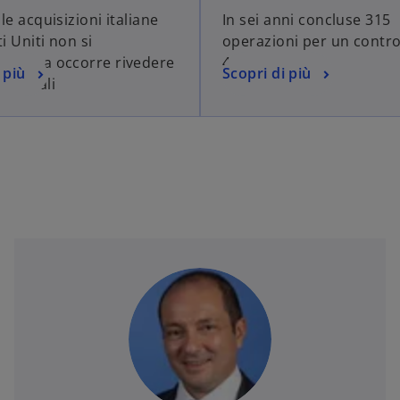
le acquisizioni italiane
In sei anni concluse 315
ti Uniti non si
operazioni per un contro
no, ma occorre rivedere
44 miliardi
 più
Scopri di più
dustriali