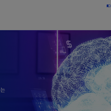
Skip to main content
import_contacts
하는