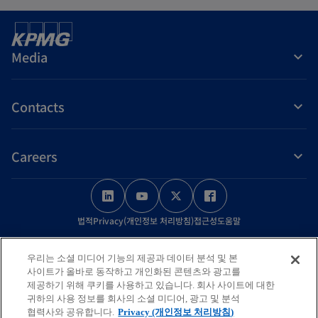
Media
Contacts
Careers
o
o
o
o
p
p
p
p
법적
Privacy(개인정보 처리방침)
접근성
도움말
e
e
e
e
n
n
n
n
© 2026 KPMG Samjong Accounting Corp., a Korea Limited Liability
우리는 소셜 미디어 기능의 제공과 데이터 분석 및 본
s
s
s
s
Company and a member firm of the KPMG global organization of
사이트가 올바로 동작하고 개인화된 콘텐츠와 광고를
independent member firms affiliated with KPMG International Limited,
i
i
i
i
제공하기 위해 쿠키를 사용하고 있습니다. 회사 사이트에 대한
귀하의 사용 정보를 회사의 소셜 미디어, 광고 및 분석
a private English company limited by guarantee. All rights reserved.
n
n
n
n
협력사와 공유합니다.
Privacy (개인정보 처리방침)