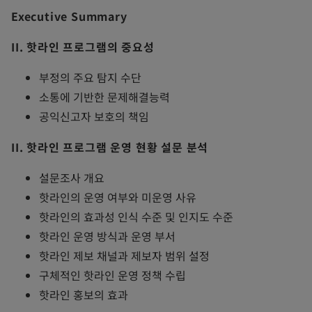
e
Executive Summary
n
s
II. 핫라인 프로그램의 중요성
i
부정의 주요 탐지 수단
n
소통에 기반한 문제해결능력
a
공익신고자 보호의 책임
n
e
II. 핫라인 프로그램 운영 현황 설문 분석
w
설문조사 개요
t
핫라인의 운영 여부와 미운영 사유
a
핫라인의 효과성 인식 수준 및 인지도 수준
b
핫라인 운영 방식과 운영 부서
핫라인 제보 채널과 제보자 범위 설정
구체적인 핫라인 운영 정책 수립
핫라인 홍보의 효과