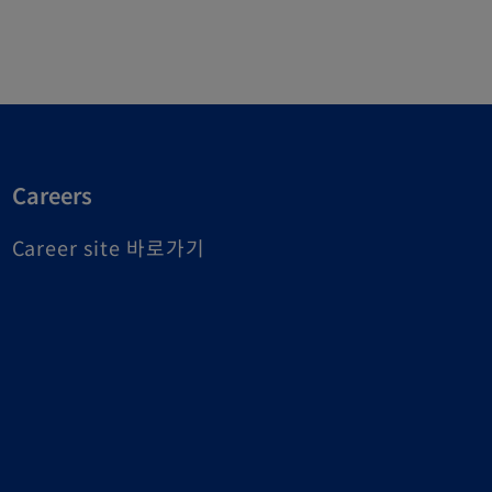
Careers
o
Career site 바로가기
p
e
n
s
i
n