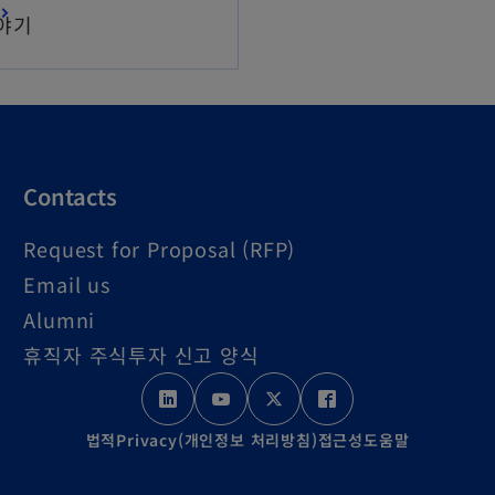
야기
Contacts
Request for Proposal (RFP)
Email us
Alumni
휴직자 주식투자 신고 양식
o
o
o
o
p
p
p
p
법적
Privacy(개인정보 처리방침)
접근성
도움말
e
e
e
e