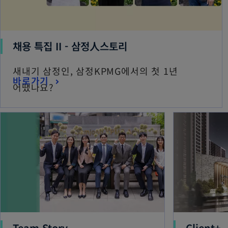
채용 특집 II - 삼정人스토리
새내기 삼정인, 삼정KPMG에서의 첫 1년
바로가기
어땠나요?
Team Story
Client+