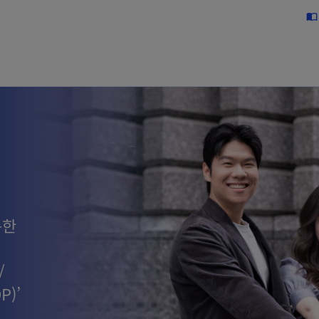
Skip to main content
import_contacts
복한
년
/
P)’