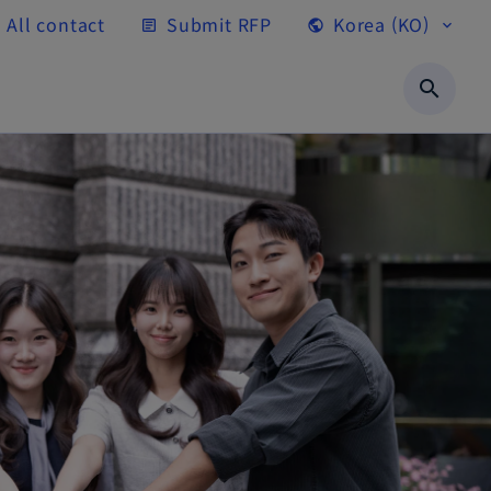
All contact
Submit RFP
Korea (KO)
article
public
expand_more
search