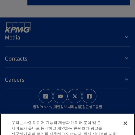
Media
Contacts
Careers
o
o
o
o
p
p
p
p
법적
Privacy(개인정보 처리방침)
접근성
도움말
e
e
e
e
n
n
n
n
© 2026 KPMG Samjong Accounting Corp., a Korea Limited Liability
우리는 소셜 미디어 기능의 제공과 데이터 분석 및 본
s
s
s
s
Company and a member firm of the KPMG global organization of
사이트가 올바로 동작하고 개인화된 콘텐츠와 광고를
independent member firms affiliated with KPMG International Limited,
i
i
i
i
제공하기 위해 쿠키를 사용하고 있습니다. 회사 사이트에 대한