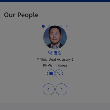
Our People
박 영걸
부대표/ Deal Advisory 1
KPMG in Korea
mail
call