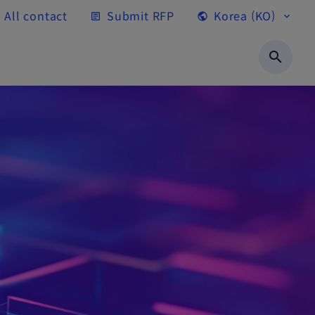
All contact
Submit RFP
Korea (KO)
article
public
expand_more
search