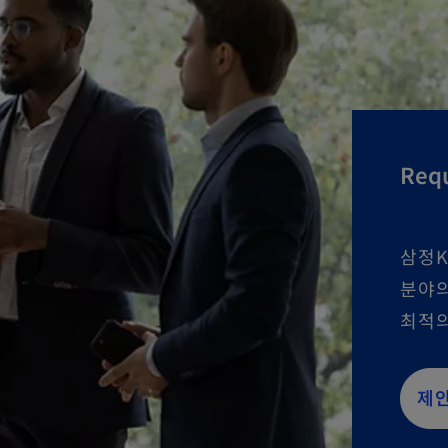
Requ
삼정K
분야의
최적의
제