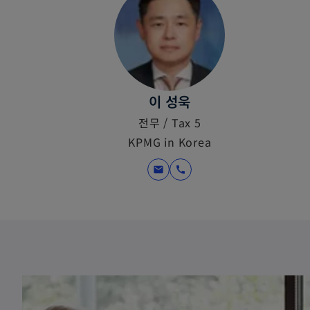
이 성욱
전무 / Tax 5
KPMG in Korea
mail
call