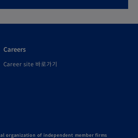
Careers
o
Career site 바로가기
p
e
n
s
i
n
a
al organization of independent member firms