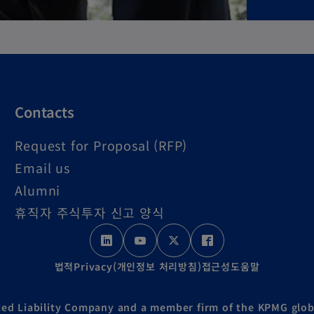
Contacts
Request for Proposal (RFP)
Email us
Alumni
휴직자 주식투자 신고 양식
o
o
o
o
p
p
p
p
법적
Privacy(개인정보 처리방침)
접근성
도움말
e
e
e
e
n
n
n
n
ed Liability Company and a member firm of the KPMG glob