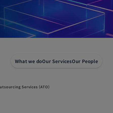
What we do
Our Services
Our People
utsourcing Services (ATO)