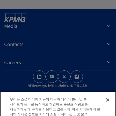
Media
Contacts
Careers
o
o
o
o
p
p
p
p
법적
Privacy(개인정보 처리방침)
접근성
도움말
e
e
e
e
n
n
n
n
© 2026 KPMG Samjong Accounting Corp., a Korea Limited Liability
우리는 소셜 미디어 기능의 제공과 데이터 분석 및 본
s
s
s
s
Company and a member firm of the KPMG global organization of
사이트가 올바로 동작하고 개인화된 콘텐츠와 광고를
independent member firms affiliated with KPMG International Limited,
i
i
i
i
제공하기 위해 쿠키를 사용하고 있습니다. 회사 사이트에 대한
귀하의 사용 정보를 회사의 소셜 미디어, 광고 및 분석
a private English company limited by guarantee. All rights reserved.