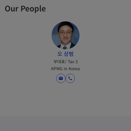
Our People
오 상범
부대표/ Tax 3
KPMG in Korea
mail
call