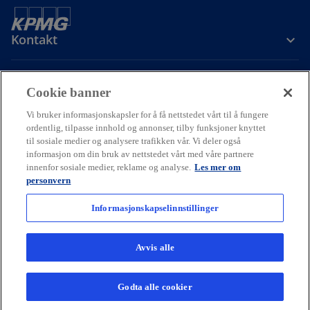
Kontakt
Om oss
Cookie banner
Vi bruker informasjonskapsler for å få nettstedet vårt til å fungere
Karriere
ordentlig, tilpasse innhold og annonser, tilby funksjoner knyttet
til sosiale medier og analysere trafikken vår. Vi deler også
informasjon om din bruk av nettstedet vårt med våre partnere
o
o
o
innenfor sosiale medier, reklame og analyse.
Les mer om
p
p
p
personvern
Cookie policy
Hjelp
Juridisk
Ordliste
e
Personvern
e
e
Tilgjengelighet
n
n
n
Informasjonskapselinnstillinger
© 2026 KPMG AS and KPMG Law Advokatfirma AS, Norwegian limited
s
s
s
liability companies and a member firm of the KPMG global
i
i
i
organization of independent member firms affiliated with KPMG
Avvis alle
International Limited, a private English company limited by
n
n
n
guarantee. All rights reserved.
a
a
a
For more detail about the structure of the KPMG global organization
Godta alle cookier
n
n
n
please visit
kpmg.com/governance.
e
e
e