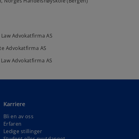
m, Norges Handelshøyskole (Bergen)
G Law Advokatfirma AS
tte Advokatfirma AS
 Law Advokatfirma AS
Karriere
Bli en av oss
Erfaren
Ledige stillinger
Student eller nyutdannet