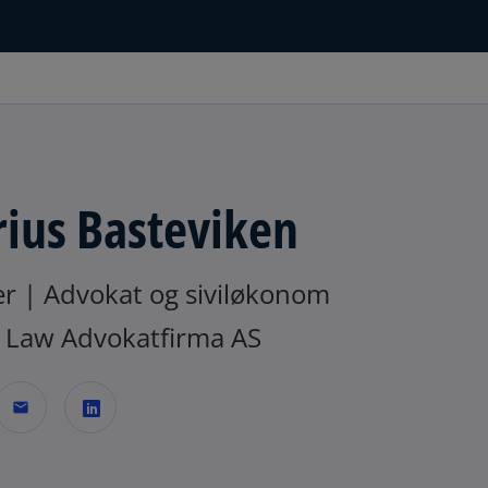
ius Basteviken
er | Advokat og siviløkonom
Law Advokatfirma AS
mail
o
p