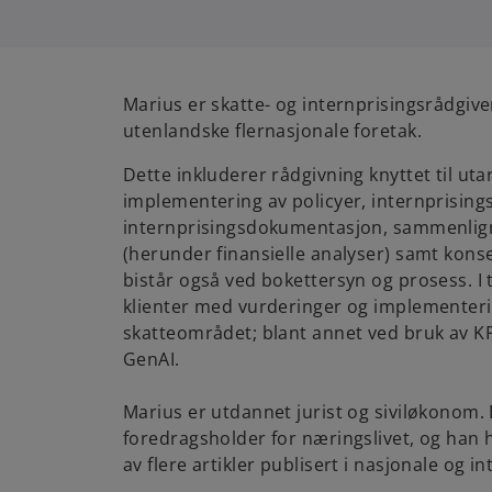
Marius er skatte- og internprisingsrådgiv
utenlandske flernasjonale foretak.
Dette inkluderer rådgivning knyttet til uta
implementering av policyer, internprising
internprisingsdokumentasjon, sammenlig
(herunder finansielle analyser) samt kons
bistår også ved bokettersyn og prosess. I t
klienter med vurderinger og implementerin
skatteområdet; blant annet ved bruk av K
GenAI.
Marius er utdannet jurist og siviløkonom.
foredragsholder for næringslivet, og han ha
av flere artikler publisert i nasjonale og in