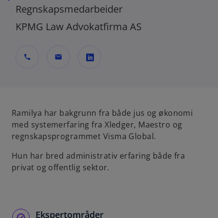
Regnskapsmedarbeider
KPMG Law Advokatfirma AS
call
mail
o
p
e
n
Ramilya har bakgrunn fra både jus og økonomi
s
med systemerfaring fra Xledger, Maestro og
i
regnskapsprogrammet Visma Global.
n
Hun har bred administrativ erfaring både fra
a
privat og offentlig sektor.
n
e
w
t
Ekspertområder
a