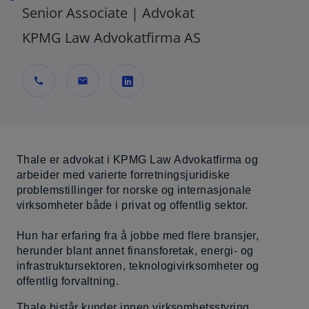
Senior Associate | Advokat
KPMG Law Advokatfirma AS
call
mail
o
p
e
n
Thale er advokat i KPMG Law Advokatfirma og
s
arbeider med varierte forretningsjuridiske
problemstillinger for norske og internasjonale
i
virksomheter både i privat og offentlig sektor.
n
a
Hun har erfaring fra å jobbe med flere bransjer,
n
herunder blant annet finansforetak, energi- og
e
infrastruktursektoren, teknologivirksomheter og
w
offentlig forvaltning.
t
a
Thale bistår kunder innen virksomhetsstyring,