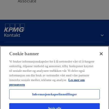
Associate
Kontakt
Om oss
Cookie banner
Vi bruker informasjonskapsler for å få nettstedet vårt til å fungere
Karriere
ordentlig, tilpasse innhold og annonser, tilby funksjoner knyttet
til sosiale medier og analysere trafikken vår. Vi deler også
informasjon om din bruk av nettstedet vårt med våre partnere
o
o
o
innenfor sosiale medier, reklame og analyse.
Les mer om
p
p
p
personvern
Cookie policy
Hjelp
Juridisk
Ordliste
e
Personvern
e
e
Tilgjengelighet
n
n
n
Informasjonskapselinnstillinger
© 2026 KPMG AS and KPMG Law Advokatfirma AS, Norwegian limited
s
s
s
liability companies and a member firm of the KPMG global
i
i
i
organization of independent member firms affiliated with KPMG
Avvis alle