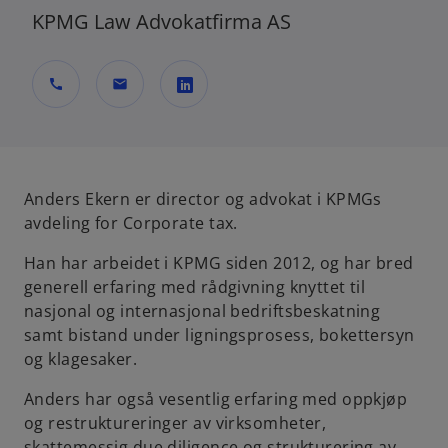
KPMG Law Advokatfirma AS
call
mail
o
p
e
n
Anders Ekern er director og advokat i KPMGs
s
avdeling for Corporate tax.
i
Han har arbeidet i KPMG siden 2012, og har bred
n
generell erfaring med rådgivning knyttet til
a
nasjonal og internasjonal bedriftsbeskatning
n
samt bistand under ligningsprosess, bokettersyn
e
og klagesaker.
w
t
Anders har også vesentlig erfaring med oppkjøp
a
og restruktureringer av virksomheter,
b
skattemessig due diligence og strukturering av