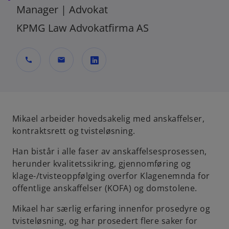
Manager | Advokat
KPMG Law Advokatfirma AS
call
mail
o
p
e
n
Mikael arbeider hovedsakelig med anskaffelser,
s
kontraktsrett og tvisteløsning.
i
Han bistår i alle faser av anskaffelsesprosessen,
n
herunder kvalitetssikring, gjennomføring og
a
klage-/tvisteoppfølging overfor Klagenemnda for
n
offentlige anskaffelser (KOFA) og domstolene.
e
w
Mikael har særlig erfaring innenfor prosedyre og
t
tvisteløsning, og har prosedert flere saker for
a