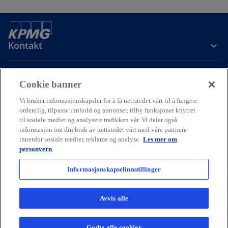
Kontakt
Om oss
Cookie banner
Vi bruker informasjonskapsler for å få nettstedet vårt til å fungere
Karriere
ordentlig, tilpasse innhold og annonser, tilby funksjoner knyttet
til sosiale medier og analysere trafikken vår. Vi deler også
informasjon om din bruk av nettstedet vårt med våre partnere
o
o
o
innenfor sosiale medier, reklame og analyse.
Les mer om
p
p
p
personvern
Cookie policy
Hjelp
Juridisk
Ordliste
e
Personvern
e
e
Tilgjengelighet
n
n
n
Informasjonskapselinnstillinger
© 2026 KPMG AS and KPMG Law Advokatfirma AS, Norwegian limited
s
s
s
liability companies and a member firm of the KPMG global
i
i
i
organization of independent member firms affiliated with KPMG
Avvis alle
International Limited, a private English company limited by
n
n
n
guarantee. All rights reserved.
a
a
a
For more detail about the structure of the KPMG global organization
Godta alle cookier