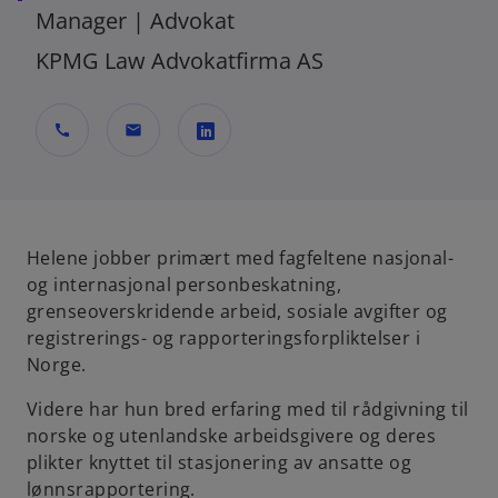
Manager | Advokat
KPMG Law Advokatfirma AS
call
mail
o
p
e
n
Helene jobber primært med fagfeltene nasjonal-
s
og internasjonal personbeskatning,
i
grenseoverskridende arbeid, sosiale avgifter og
n
registrerings- og rapporteringsforpliktelser i
a
Norge.
n
Videre har hun bred erfaring med til rådgivning til
e
norske og utenlandske arbeidsgivere og deres
w
plikter knyttet til stasjonering av ansatte og
t
lønnsrapportering.
a