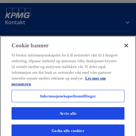
Kontakt
Om oss
Cookie banner
Vi bruker informasjonskapsler for å få nettstedet vårt til å fungere
Karriere
ordentlig, tilpasse innhold og annonser, tilby funksjoner knyttet
til sosiale medier og analysere trafikken vår. Vi deler også
informasjon om din bruk av nettstedet vårt med våre partnere
o
o
o
innenfor sosiale medier, reklame og analyse.
Les mer om
p
p
p
personvern
Cookie policy
Hjelp
Juridisk
Ordliste
e
Personvern
e
e
Tilgjengelighet
n
n
n
Informasjonskapselinnstillinger
© 2026 KPMG AS and KPMG Law Advokatfirma AS, Norwegian limited
s
s
s
liability companies and a member firm of the KPMG global
i
i
i
organization of independent member firms affiliated with KPMG
Avvis alle
International Limited, a private English company limited by
n
n
n
guarantee. All rights reserved.
a
a
a
For more detail about the structure of the KPMG global organization
Godta alle cookier
n
n
n
please visit
kpmg.com/governance.