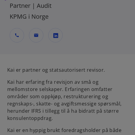
Partner | Audit
KPMG i Norge
call
mail
o
p
e
n
Kai er partner og statsautorisert revisor.
s
Kai har erfaring fra revisjon av små og
i
mellomstore selskaper. Erfaringen omfatter
n
områder som oppkjøp, restrukturering og
a
regnskaps-, skatte- og avgiftsmessige spørsmål,
n
herunder IFRS i tillegg til å ha bidratt på større
e
konsulentoppdrag.
w
t
Kai er en hyppig brukt foredragsholder på både
a