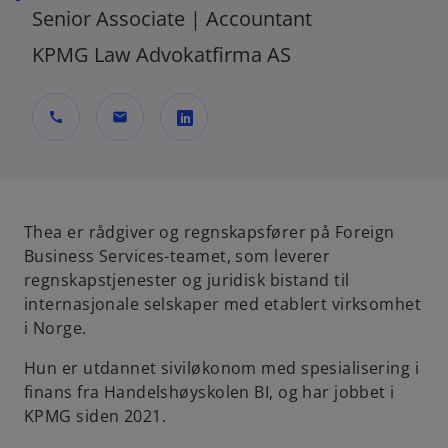
Senior Associate | Accountant
KPMG Law Advokatfirma AS
call
mail
o
p
e
n
Thea er rådgiver og regnskapsfører på Foreign
s
Business Services-teamet, som leverer
i
regnskapstjenester og juridisk bistand til
n
internasjonale selskaper med etablert virksomhet
a
i Norge.
n
Hun er utdannet siviløkonom med spesialisering i
e
finans fra Handelshøyskolen BI, og har jobbet i
w
KPMG siden 2021.
t
a