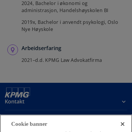
2024, Bachelor i økonomi og
administrasjon, Handelshøyskolen BI
2019x, Bachelor i anvendt psykologi, Oslo
Nye Høyskole
Arbeidserfaring
2021–d.d. KPMG Law Advokatfirma
Kontakt
Om oss
Cookie banner