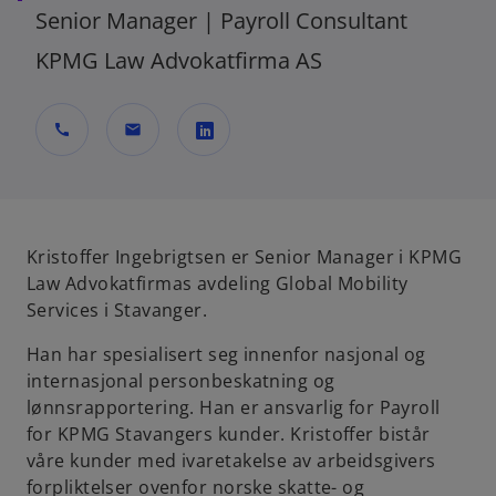
Senior Manager | Payroll Consultant
KPMG Law Advokatfirma AS
call
mail
o
p
e
n
Kristoffer Ingebrigtsen er Senior Manager i KPMG
s
Law Advokatfirmas avdeling Global Mobility
i
Services i Stavanger.
n
Han har spesialisert seg innenfor nasjonal og
a
internasjonal personbeskatning og
n
lønnsrapportering. Han er ansvarlig for Payroll
e
for KPMG Stavangers kunder. Kristoffer bistår
w
våre kunder med ivaretakelse av arbeidsgivers
t
forpliktelser ovenfor norske skatte- og
a