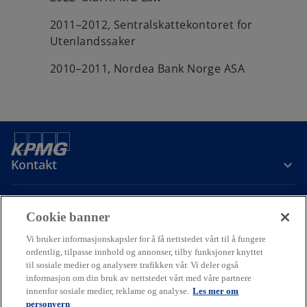
2011–2012, Sentralskattekontoret for
Utenlandssaker
2010–2011, Nordea Bank Norge ASA
Kontakt
Om oss
Cookie banner
Vi bruker informasjonskapsler for å få nettstedet vårt til å fungere
Karriere
ordentlig, tilpasse innhold og annonser, tilby funksjoner knyttet
til sosiale medier og analysere trafikken vår. Vi deler også
informasjon om din bruk av nettstedet vårt med våre partnere
o
o
o
innenfor sosiale medier, reklame og analyse.
Les mer om
p
p
p
personvern