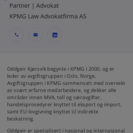
Partner | Advokat
KPMG Law Advokatfirma AS
call
mail
o
p
e
n
Oddgeir Kjørsvik begynte i KPMG i 2000, og er
s
leder av avgiftsgruppen i Oslo, Norge.
i
Avgiftsgruppen i KPMG sammensatt med overvekt
n
av svært erfarne medarbeidere, og dekker alle
a
områder innen MVA, toll og særavgifter,
n
handelsprosedyrer knyttet til eksport og import,
e
samt EU-lovgivning knyttet til indirekte
w
beskatning.
t
Oddgeir er spesialisert i nasjonal og internasjonal
a