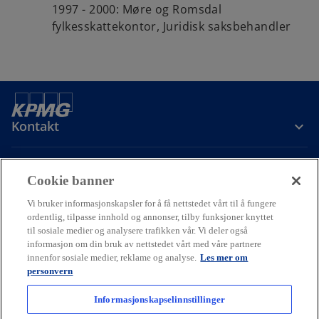
1997 - 2000: Møre og Romsdal
fylkesskattekontor, Juridisk saksbehandler
Kontakt
Om oss
Cookie banner
Vi bruker informasjonskapsler for å få nettstedet vårt til å fungere
Karriere
ordentlig, tilpasse innhold og annonser, tilby funksjoner knyttet
til sosiale medier og analysere trafikken vår. Vi deler også
informasjon om din bruk av nettstedet vårt med våre partnere
o
o
o
innenfor sosiale medier, reklame og analyse.
Les mer om
p
p
p
personvern
Cookie policy
Hjelp
Juridisk
Ordliste
e
Personvern
e
e
Tilgjengelighet
n
n
n
Informasjonskapselinnstillinger
© 2026 KPMG AS and KPMG Law Advokatfirma AS, Norwegian limited
s
s
s