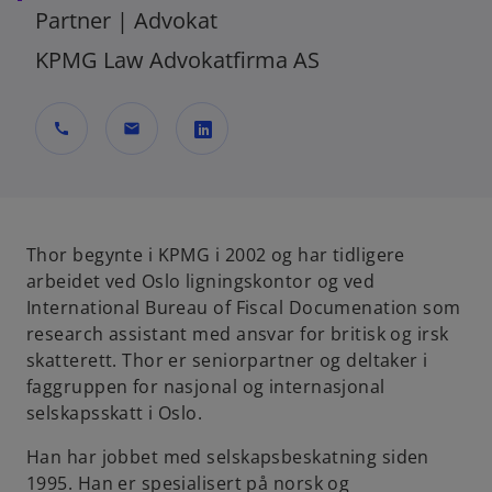
Partner | Advokat
KPMG Law Advokatfirma AS
call
mail
o
p
e
n
Thor begynte i KPMG i 2002 og har tidligere
s
arbeidet ved Oslo ligningskontor og ved
i
International Bureau of Fiscal Documenation som
n
research assistant med ansvar for britisk og irsk
a
skatterett. Thor er seniorpartner og deltaker i
n
faggruppen for nasjonal og internasjonal
e
selskapsskatt i Oslo.
w
Han har jobbet med selskapsbeskatning siden
t
1995. Han er spesialisert på norsk og
a